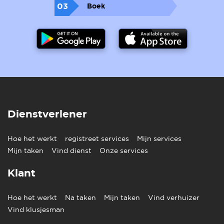
03
Boek
Dienstverlener
Hoe het werkt
registreet services
Mijn services
Mijn taken
Vind dienst
Onze services
Klant
Hoe het werkt
Na taken
Mijn taken
Vind verhuizer
Vind klusjesman