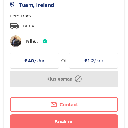
Tuam, Ireland
Ford Transit
Busje
Nilv..
€40
/Uur
Of
€1.2
/km
Klusjesman
Contact
Boek nu