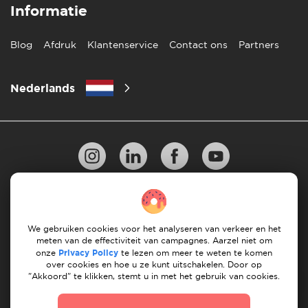
Informatie
Blog
Afdruk
Klantenservice
Contact ons
Partners
Nederlands
Privacy Beleid
10 regels voor succesvol verhuizen
Richtlijnen voor betaling
Algemene Voorwaarden
We gebruiken cookies voor het analyseren van verkeer en het
meten van de effectiviteit van campagnes. Aarzel niet om
Annuleren & terugbetalingen
onze
Privacy Policy
te lezen om meer te weten te komen
over cookies en hoe u ze kunt uitschakelen. Door op
"Akkoord" te klikken, stemt u in met het gebruik van cookies.
© 2026 Moovick. We gebruiken stockbeelden van
verschillende bronnen. Sommige inhoud kan affiliate links