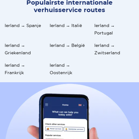
essentieel om je soepel aan te passen.
Populairste internationale
verhuisservice routes
Ierland → Spanje
Ierland → Italië
Ierland →
Portugal
Ierland →
Ierland → België
Ierland →
Griekenland
Zwitserland
Ierland →
Ierland →
Frankrijk
Oostenrijk