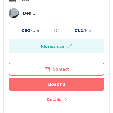
Deni..
€50
/Uur
Of
€1.2
/km
Klusjesman
Contact
Boek nu
Details