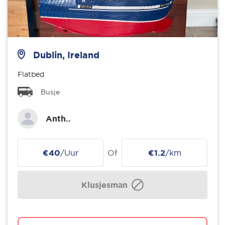
Dublin, Ireland
Flatbed
Busje
Anth..
€40
/Uur
Of
€1.2
/km
Klusjesman