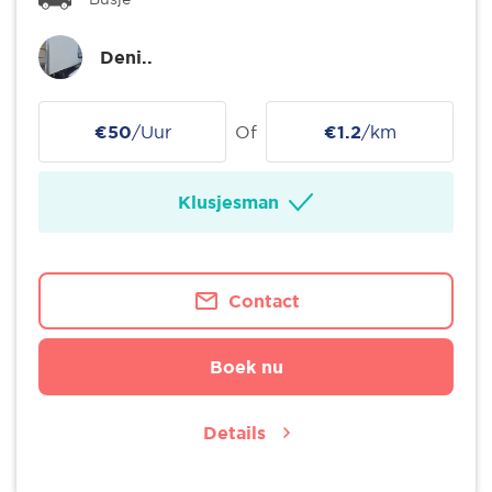
Deni..
€50
/Uur
Of
€1.2
/km
Klusjesman
Contact
Boek nu
Details