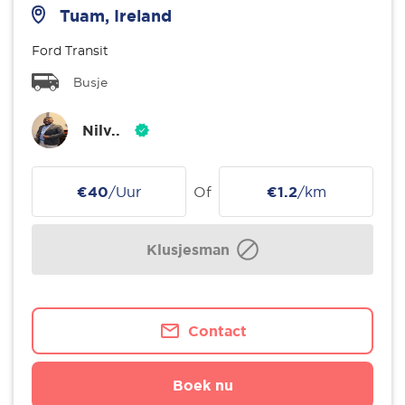
Tuam, Ireland
Ford Transit
Busje
Nilv..
€40
/Uur
Of
€1.2
/km
Klusjesman
Contact
Boek nu