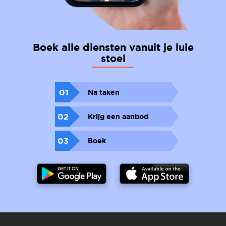
Boek alle diensten vanuit je luie
stoel
01
Na taken
02
Krijg een aanbod
03
Boek