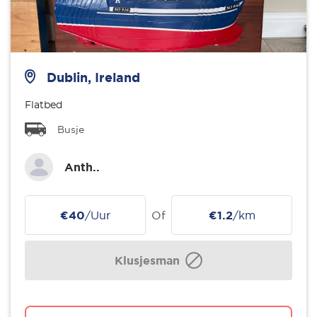
Dublin, Ireland
Flatbed
Busje
Anth..
€40
/Uur
Of
€1.2
/km
Klusjesman