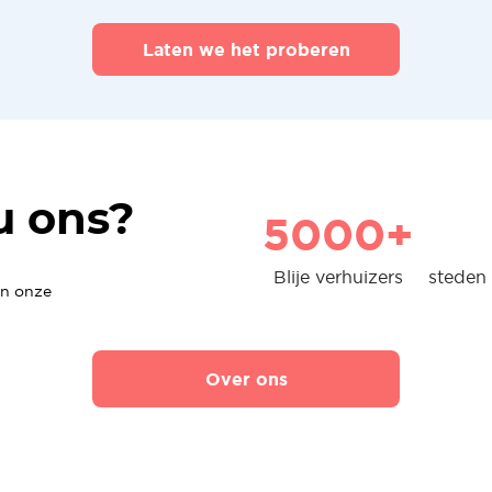
Laten we het proberen
u ons?
5000+
Blije verhuizers
steden 
en onze
Over ons