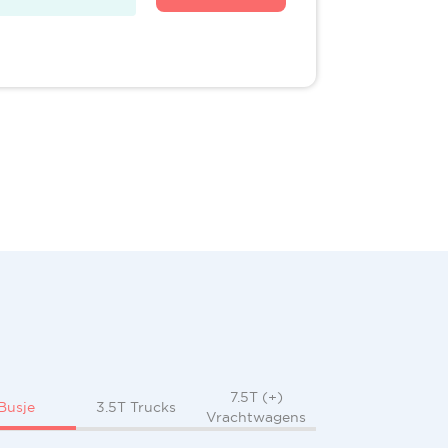
7.5T (+)
Busje
3.5T Trucks
Vrachtwagens