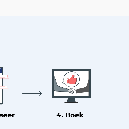
useer
4. Boek