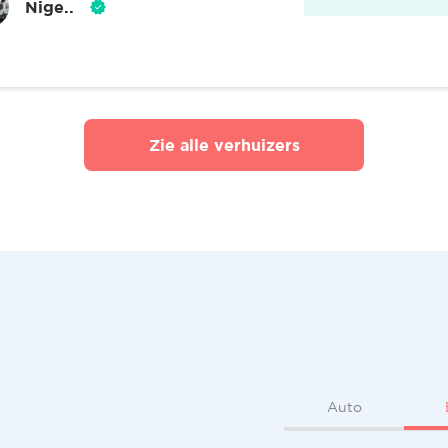
Nige..
Zie alle verhuizers
Auto