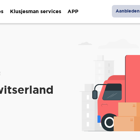
es
Klusjesman services
APP
Aanbieden 
f
itserland