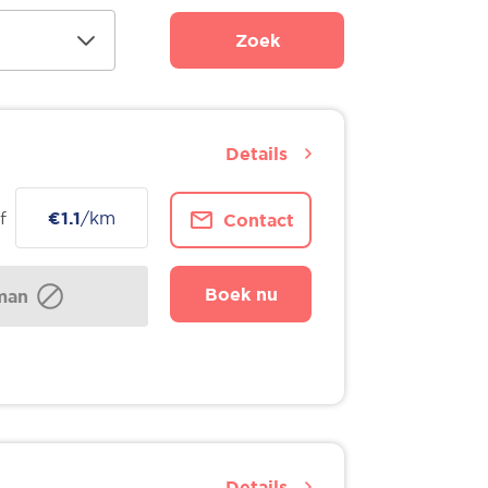
Zoek
Details
f
€1.1
/km
Contact
Boek nu
man
Details