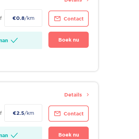
f
€0.8
/km
Contact
Boek nu
man
Details
f
€2.5
/km
Contact
Boek nu
man