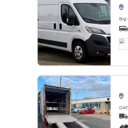
Big 
DAF