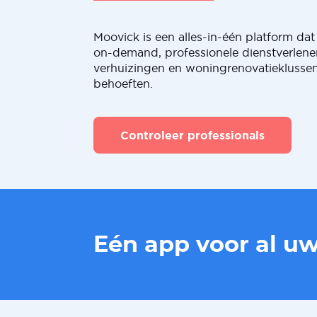
Moovick is een alles-in-één platform dat 
on-demand, professionele dienstverlene
verhuizingen en woningrenovatieklussen
behoeften.
Controleer professionals
Eén app voor al u