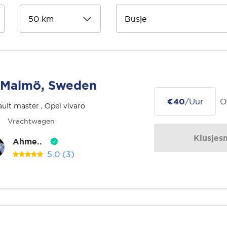
Malmö, Sweden
€40
/Uur
O
ult master , Opel vivaro
Vrachtwagen
Klusjes
Ahme..
5.0
(3)