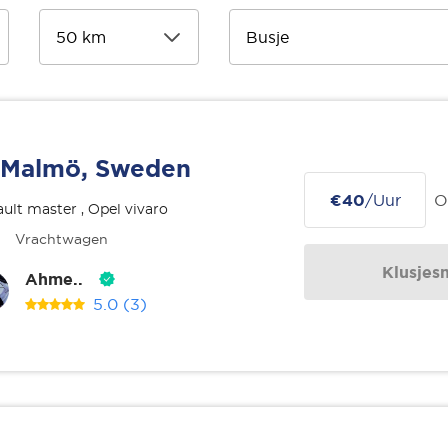
Malmö, Sweden
€40
/Uur
O
ult master , Opel vivaro
Vrachtwagen
Klusjes
Ahme..
5.0
(3)