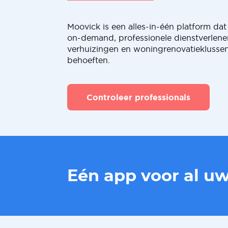
Moovick is een alles-in-één platform dat 
on-demand, professionele dienstverlene
verhuizingen en woningrenovatieklussen
behoeften.
Controleer professionals
Eén app voor al u