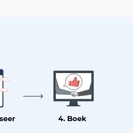
useer
4. Boek