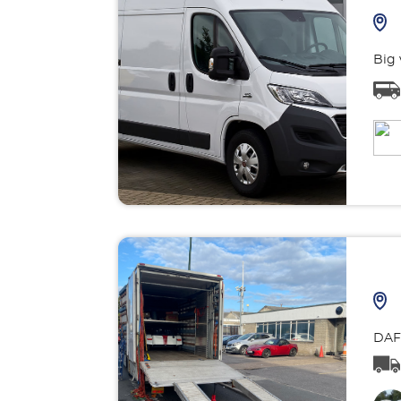
Big 
DAF