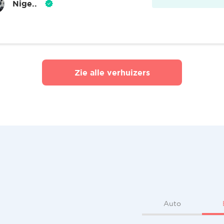
Nige..
Zie alle verhuizers
Auto