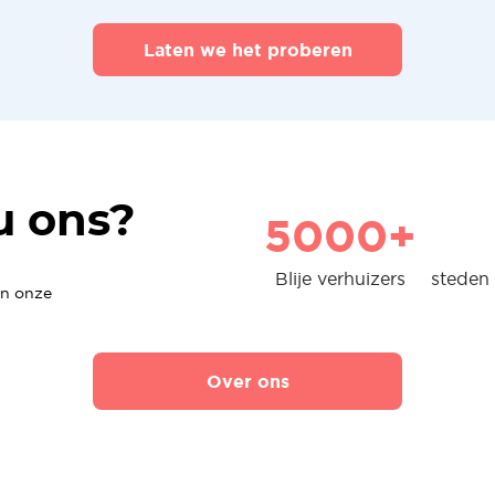
Laten we het proberen
u ons?
5000+
Blije verhuizers
steden 
en onze
Over ons