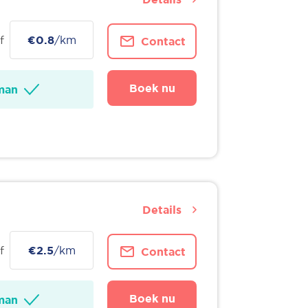
f
€0.8
/km
Contact
Boek nu
man
Details
f
€2.5
/km
Contact
Boek nu
man