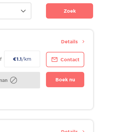
Zoek
Details
f
€1.1
/km
Contact
Boek nu
man
Details