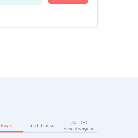
7.5T (+)
Busje
3.5T Trucks
Vrachtwagens