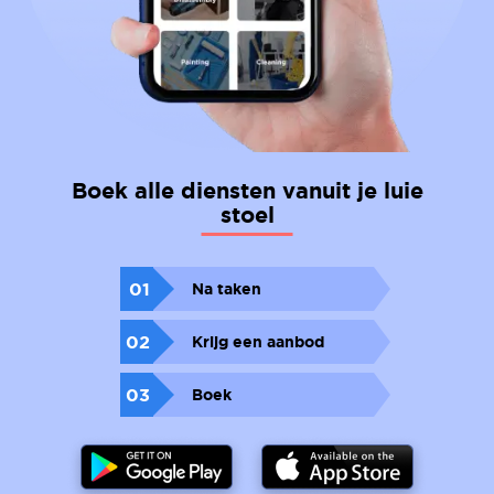
Boek alle diensten vanuit je luie
stoel
01
Na taken
02
Krijg een aanbod
03
Boek