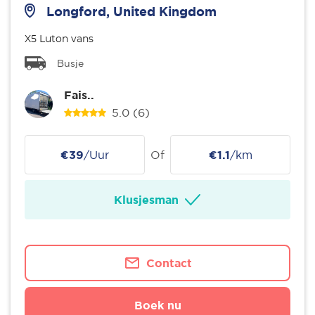
Longford, United Kingdom
X5 Luton vans
Busje
Fais..
5.0
(6)
€39
/Uur
Of
€1.1
/km
Klusjesman
Contact
Boek nu