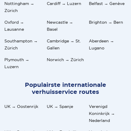
integreren in de gemeenschap en je weg te vinden in het
Nottingham →
Cardiff → Luzern
Belfast → Genève
dagelijks leven.
Zürich
Zoals bij elke verhuizing zijn er voor- en nadelen. Als
Oxford →
Newcastle →
Brighton → Bern
je deze van tevoren weet, kun je de overgang soepel
laten verlopen en optimaal genieten van het leven in
Lausanne
Basel
het mooie Zwitserland.
Southampton →
Cambridge → St.
Aberdeen →
Zürich
Gallen
Lugano
Plymouth →
Norwich → Zürich
Luzern
Populairste internationale
verhuisservice routes
UK → Oostenrijk
UK → Spanje
Verenigd
Koninkrijk →
Nederland