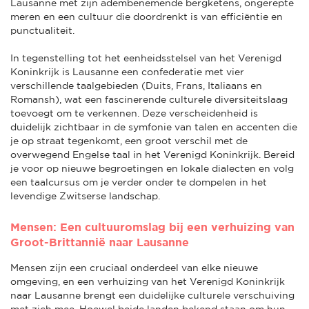
Lausanne met zijn adembenemende bergketens, ongerepte
meren en een cultuur die doordrenkt is van efficiëntie en
punctualiteit.
In tegenstelling tot het eenheidsstelsel van het Verenigd
Koninkrijk is Lausanne een confederatie met vier
verschillende taalgebieden (Duits, Frans, Italiaans en
Romansh), wat een fascinerende culturele diversiteitslaag
toevoegt om te verkennen. Deze verscheidenheid is
duidelijk zichtbaar in de symfonie van talen en accenten die
je op straat tegenkomt, een groot verschil met de
overwegend Engelse taal in het Verenigd Koninkrijk. Bereid
je voor op nieuwe begroetingen en lokale dialecten en volg
een taalcursus om je verder onder te dompelen in het
levendige Zwitserse landschap.
Mensen: Een cultuuromslag bij een verhuizing van
Groot-Brittannië naar Lausanne
Mensen zijn een cruciaal onderdeel van elke nieuwe
omgeving, en een verhuizing van het Verenigd Koninkrijk
naar Lausanne brengt een duidelijke culturele verschuiving
met zich mee. Hoewel beide landen bekend staan om hun