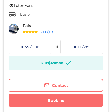
X5 Luton vans
Busje
Fais..
5.0
(6)
€39
/Uur
Of
€1.1
/km
Klusjesman
Contact
Boek nu