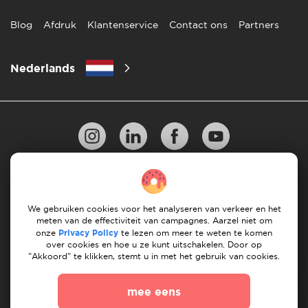
Blog
Afdruk
Klantenservice
Contact ons
Partners
Nederlands
Privacy Beleid
10 regels voor succesvol verhuizen
Richtlijnen voor betaling
Algemene Voorwaarden
We gebruiken cookies voor het analyseren van verkeer en het
meten van de effectiviteit van campagnes. Aarzel niet om
Annuleren & terugbetalingen
onze
Privacy Policy
te lezen om meer te weten te komen
over cookies en hoe u ze kunt uitschakelen. Door op
"Akkoord" te klikken, stemt u in met het gebruik van cookies.
© 2026 Moovick. We gebruiken stockbeelden van
verschillende bronnen. Sommige inhoud kan affiliate links
mee eens
bevatten, wat onze redactionele integriteit niet aantast