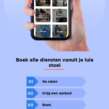
Boek alle diensten vanuit je luie
stoel
01
Na taken
02
Krijg een aanbod
03
Boek