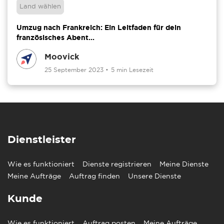
Land wählen
Umzug nach Frankreich: Ein Leitfaden für dein
französisches Abent...
Moovick
25 September 2023
•
5 min Lesezeit
Dienstleister
Wie es funktioniert
Dienste registrieren
Meine Dienste
Meine Aufträge
Auftrag finden
Unsere Dienste
Kunde
Wie es funktioniert
Auftrag posten
Meine Aufträge