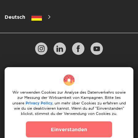
Deutsch
Datenschutzbestimmungen
10 Regeln für einen erfolgreichen Umzug
Zahlungsrichtlinien
Bedingungen & Konditionen
Wir verwenden Cookies zur Analyse des Datenverkehrs sowie
zur Messung der Wirksamkeit von Kampagnen. Bitte lies
Stornierung & Rückerstattung
unsere
Privacy Policy
, um mehr über Cookies zu erfahren und
wie du sie deaktivieren kannst. Wenn du auf "Einverstanden"
klickst, stimmst du der Verwendung von Cookies zu.
© 2026 Moovick. Wir verwenden Stockfotos aus
verschiedenen Quellen. Einige Inhalte können Affiliate-
Einverstanden
Links enthalten, was unsere redaktionelle Integrität nicht
beeinträchtigt, aber Wachstumschancen bietet.