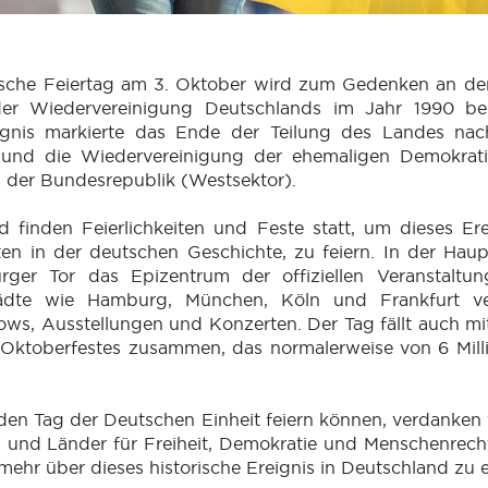
sche Feiertag am 3. Oktober wird zum Gedenken an de
 der Wiedervereinigung Deutschlands im Jahr 1990 b
eignis markierte das Ende der Teilung des Landes na
 und die Wiedervereinigung der ehemaligen Demokrat
 der Bundesrepublik (Westsektor).
finden Feierlichkeiten und Feste statt, um dieses Ere
en in der deutschen Geschichte, zu feiern. In der Haupt
ger Tor das Epizentrum der offiziellen Veranstaltu
ädte wie Hamburg, München, Köln und Frankfurt ver
ows, Ausstellungen und Konzerten. Der Tag fällt auch 
Oktoberfestes zusammen, das normalerweise von 6 Mil
den Tag der Deutschen Einheit feiern können, verdanken
 und Länder für Freiheit, Demokratie und Menschenrech
 mehr über dieses historische Ereignis in Deutschland zu e