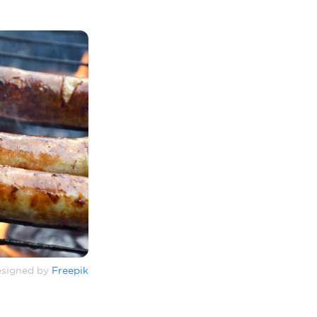
signed by
Freepik