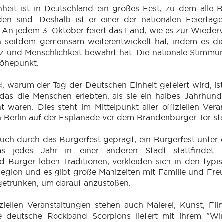
nheit ist in Deutschland ein großes Fest, zu dem alle 
den sind. Deshalb ist er einer der nationalen Feiertag
. An jedem 3. Oktober feiert das Land, wie es zur Wiede
h seitdem gemeinsam weiterentwickelt hat, indem es die
anz und Menschlichkeit bewahrt hat. Die nationale Stimmu
Höhepunkt.
 warum der Tag der Deutschen Einheit gefeiert wird, is
as die Menschen erlebten, als sie ein halbes Jahrhund
t waren. Dies steht im Mittelpunkt aller offiziellen Vera
n Berlin auf der Esplanade vor dem Brandenburger Tor sta
uch durch das Burgerfest geprägt, ein Bürgerfest unter
as jedes Jahr in einer anderen Stadt stattfindet.
d Bürger leben Traditionen, verkleiden sich in den typ
Region und es gibt große Mahlzeiten mit Familie und Fre
getrunken, um darauf anzustoßen.
ziellen Veranstaltungen stehen auch Malerei, Kunst, Fi
ie deutsche Rockband Scorpions liefert mit ihrem "W