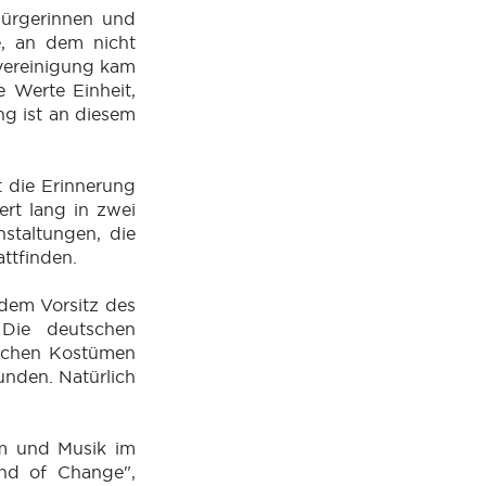
Bürgerinnen und
e, an dem nicht
rvereinigung kam
 Werte Einheit,
ng ist an diesem
t die Erinnerung
ert lang in zwei
nstaltungen, die
ttfinden.
 dem Vorsitz des
 Die deutschen
ischen Kostümen
unden. Natürlich
lm und Musik im
ind of Change",