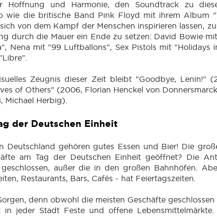
r Hoffnung und Harmonie, den Soundtrack zu diese
o wie die britische Band Pink Floyd mit ihrem Album "
 sich von dem Kampf der Menschen inspirieren lassen, z
g durch die Mauer ein Ende zu setzen: David Bowie mit
a", Nena mit "99 Luftballons", Sex Pistols mit "Holidays i
"Libre".
isuelles Zeugnis dieser Zeit bleibt "Goodbye, Lenin!" 
ives of Others" (2006, Florian Henckel von Donnersmarc
 Michael Herbig).
ag der Deutschen Einheit
in Deutschland gehören gutes Essen und Bier! Die große
äfte am Tag der Deutschen Einheit geöffnet? Die Antwo
 geschlossen, außer die in den großen Bahnhöfen. Aber
ten, Restaurants, Bars, Cafés - hat Feiertagszeiten.
Sorgen, denn obwohl die meisten Geschäfte geschlossen 
t in jeder Stadt Feste und offene Lebensmittelmärkte.