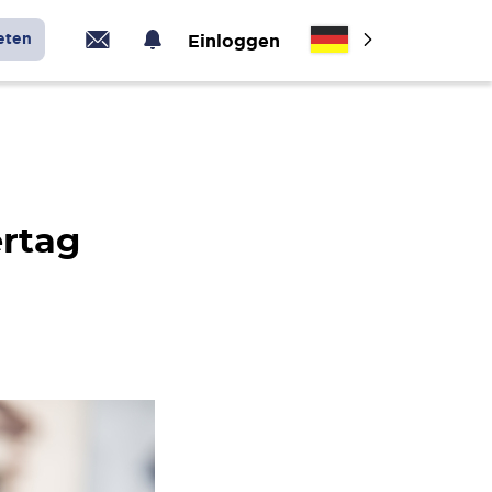
eten
Einloggen
ertag