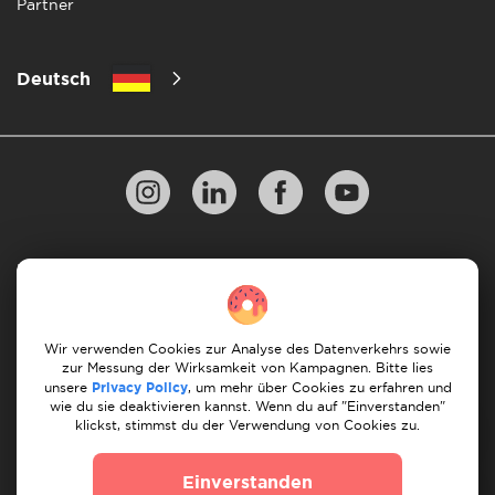
Partner
Deutsch
Datenschutzbestimmungen
10 Regeln für einen erfolgreichen Umzug
Zahlungsrichtlinien
Bedingungen & Konditionen
Wir verwenden Cookies zur Analyse des Datenverkehrs sowie
zur Messung der Wirksamkeit von Kampagnen. Bitte lies
Stornierung & Rückerstattung
unsere
Privacy Policy
, um mehr über Cookies zu erfahren und
wie du sie deaktivieren kannst. Wenn du auf "Einverstanden"
klickst, stimmst du der Verwendung von Cookies zu.
© 2026 Moovick. Wir verwenden Stockfotos aus
verschiedenen Quellen. Einige Inhalte können Affiliate-
Einverstanden
Links enthalten, was unsere redaktionelle Integrität nicht