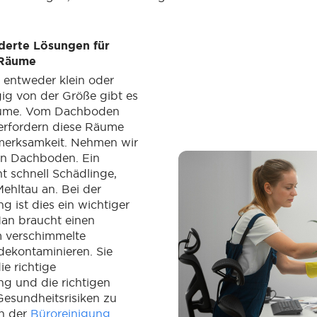
derte Lösungen für
 Räume
 entweder klein oder
ig von der Größe gibt es
äume. Vom Dachboden
erfordern diese Räume
erksamkeit. Nehmen wir
en Dachboden. Ein
 schnell Schädlinge,
ehltau an. Bei der
g ist dies ein wichtiger
an braucht einen
 verschimmelte
ekontaminieren. Sie
ie richtige
g und die richtigen
esundheitsrisiken zu
h der
Büroreinigung