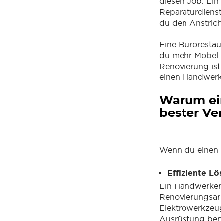
diesen Job. Ein
Reparaturdienst
du den Anstrich
Eine Bürorestau
du mehr Möbel a
Renovierung ist
einen Handwerke
Warum ein
bester Ve
Wenn du einen H
Effiziente L
Ein Handwerker i
Renovierungsarb
Elektrowerkzeug
Ausrüstung benöt