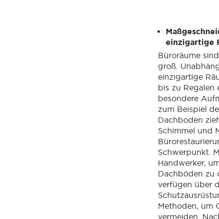
Maßgeschnei
einzigartige
Büroräume sind
groß. Unabhäng
einzigartige R
bis zu Regalen 
besondere Aufm
zum Beispiel d
Dachboden zieht
Schimmel und M
Bürorestaurierun
Schwerpunkt. M
Handwerker, um
Dachböden zu d
verfügen über d
Schutzausrüstun
Methoden, um G
vermeiden. Nac