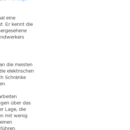
al eine
t. Er kennt die
rhergesehene
andwerkers
man die meisten
die elektrischen
ch Schränke
en.
rbeiten
fügen über das
r Lage, die
en mit wenig
 einen
führen.