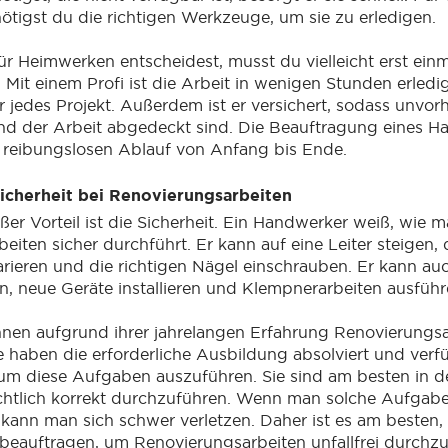
tigst du die richtigen Werkzeuge, um sie zu erledigen.
r Heimwerken entscheidest, musst du vielleicht erst einm
 Mit einem Profi ist die Arbeit in wenigen Stunden erledig
ür jedes Projekt. Außerdem ist er versichert, sodass unvo
d der Arbeit abgedeckt sind. Die Beauftragung eines H
n reibungslosen Ablauf von Anfang bis Ende.
Sicherheit bei Renovierungsarbeiten
ßer Vorteil ist die Sicherheit. Ein Handwerker weiß, wie 
iten sicher durchführt. Er kann auf eine Leiter steigen, 
rieren und die richtigen Nägel einschrauben. Er kann au
 neue Geräte installieren und Klempnerarbeiten ausführ
nen aufgrund ihrer jahrelangen Erfahrung Renovierungsa
e haben die erforderliche Ausbildung absolviert und ver
um diese Aufgaben auszuführen. Sie sind am besten in de
htlich korrekt durchzuführen. Wenn man solche Aufgab
kann man sich schwer verletzen. Daher ist es am besten,
eauftragen, um Renovierungsarbeiten unfallfrei durchzu