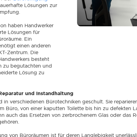
dauerhafte Lösungen zur
ämpfung.
ation haben Handwerker
te Lösungen für
üroräume. Ein
nötigt einen anderen
IKT-Zentrum. Die
Handwerkers besteht
m zu begutachten und
eiderte Lösung zu
 Reparatur und Instandhaltung
 in verschiedenen Bürotechniken geschult. Sie repariere
em Büro, von einer kaputten Toilette bis hin zu defekten
nn auch das Ersetzen von zerbrochenem Glas oder das R
gehören.
ung von Büroräumen ist für deren Langlebigkeit unerläss