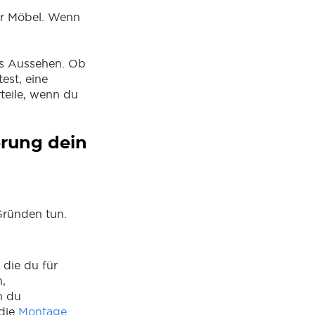
der Möbel. Wenn
das Aussehen. Ob
est, eine
rteile, wenn du
erung dein
Gründen tun.
 die du für
n,
n du
 die
Montage