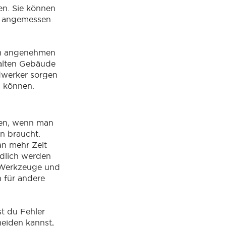
en. Sie können
n angemessen
nem angenehmen
 alten Gebäude
ndwerker sorgen
n können.
ken, wenn man
n braucht.
an mehr Zeit
ndlich werden
 Werkzeuge und
 für andere
t du Fehler
meiden kannst,