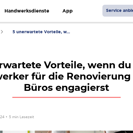
Handwerksdienste
App
Service anbi
5 unerwartete Vorteile, w...
rwartete Vorteile, wenn du
rker für die Renovierung
Büros engagierst
024
•
5 min Lesezeit