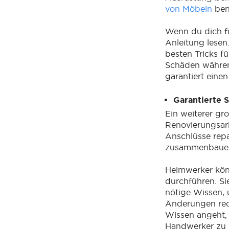
von Möbeln
benö
Wenn du dich fü
Anleitung lesen.
besten Tricks f
Schäden währen
garantiert eine
Garantierte 
Ein weiterer gro
Renovierungsarbe
Anschlüsse repa
zusammenbauen,
Heimwerker kön
durchführen. Si
nötige Wissen, 
Änderungen rec
Wissen angeht, 
Handwerker zu b