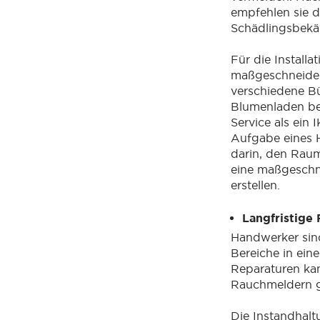
empfehlen sie 
Schädlingsbek
Für die Install
maßgeschneider
verschiedene B
Blumenladen be
Service als ein 
Aufgabe eines 
darin, den Rau
eine maßgeschn
erstellen.
Langfristige
Handwerker sind
Bereiche in ein
Reparaturen ka
Rauchmeldern 
Die Instandhalt