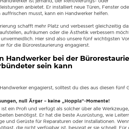
 Handwerker ist jemand, der Renovierungs- oder
leistungen anbietet. Er installiert neue Türen, Fenster o
 auffrischen musst, kann ein Handwerker helfen.
rierung schafft mehr Platz und verbessert gleichzeitig 
ufstellen, aufräumen oder die Ästhetik verbessern möcht
 unvermeidlich. Hier sind also unsere fünf wichtigsten Vo
r für die Bürorestaurierung engagierst.
 Handwerker bei der Bürorestauri
rbündeter sein kann
andwerker engagierst, solltest du dies aus diesen fünf 
ösungen, null Ärger – keine „Hoppla“-Momente!
st ein Profi und verfügt als solcher über alle Werkzeuge,
eiten benötigst. Er hat die beste Ausrüstung, wie Leiter
e und Gerüste für Reparaturen oder Installationen. Wen
igst, die nicht verfügbar ist, besorgt er sie schnell. Für