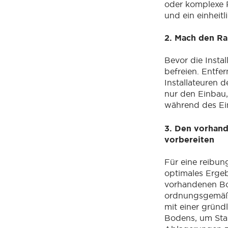
oder komplexe R
und ein einheitl
2. Mach den Ra
Bevor die Instal
befreien. Entf
Installateuren 
nur den Einbau
während des Ei
3. Den vorhan
vorbereiten
Für eine reibun
optimales Ergeb
vorhandenen B
ordnungsgemäß 
mit einer gründ
Bodens, um St