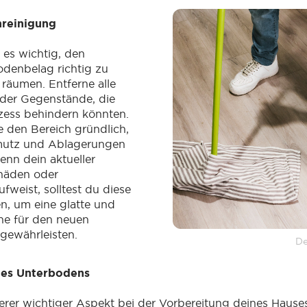
nreinigung
 es wichtig, den
denbelag richtig zu
 räumen. Entferne alle
oder Gegenstände, die
zess behindern könnten.
 den Bereich gründlich,
mutz und Ablagerungen
enn dein aktueller
häden oder
fweist, solltest du diese
en, um eine glatte und
he für den neuen
gewährleisten.
De
des Unterbodens
iterer wichtiger Aspekt bei der Vorbereitung deines Hause