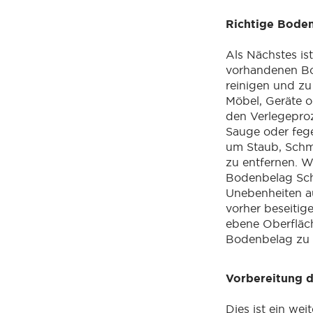
Richtige Bode
Als Nächstes ist
vorhandenen Bo
reinigen und zu
Möbel, Geräte 
den Verlegepro
Sauge oder fege
um Staub, Sch
zu entfernen. W
Bodenbelag Sc
Unebenheiten au
vorher beseitig
ebene Oberfläc
Bodenbelag zu 
Vorbereitung 
Dies ist ein we