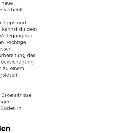
r neue
 verbeult.
n Tipps und
 kannst du dein
 Verlegung von
n. Richtige
ssen,
orbereitung des
rücksichtigung
en zu einem
ngslosen
e Erkenntnisse
tigen
 Böden in
den