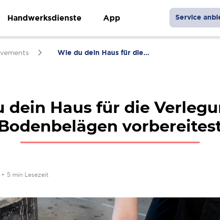
Handwerksdienste
App
Service anbi
vements
Wie du dein Haus für die...
 dein Haus für die Verleg
Bodenbelägen vorbereites
4
•
5 min Lesezeit