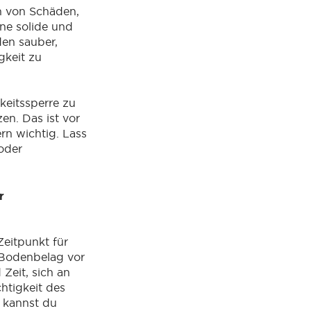
n von Schäden,
ine solide und
den sauber,
gkeit zu
keitssperre zu
en. Das ist vor
rn wichtig. Lass
oder
r
Zeitpunkt für
 Bodenbelag vor
Zeit, sich an
htigkeit des
 kannst du