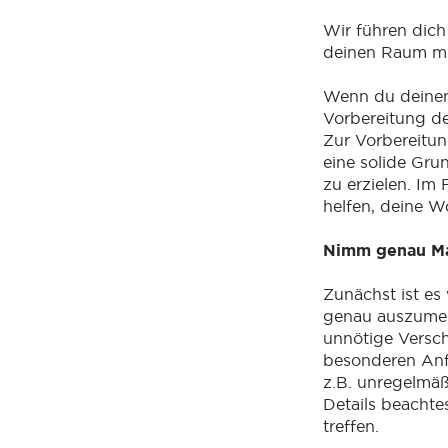
Wir führen dich
deinen Raum mi
Wenn du deinen 
Vorbereitung de
Zur Vorbereitun
eine solide Gr
zu erzielen. Im
helfen, deine 
Nimm genau M
Zunächst ist es
genau auszumes
unnötige Versc
besonderen Anf
z.B. unregelmä
Details beachte
treffen.