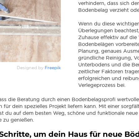
verhindern, dass sich de
Bodenbelag verzieht oder
Wenn du diese wichtige
Überlegungen beachtest,
Zuhause effektiv auf die
Bodenbelägen vorbereite
Planung, genaues Ausme
gründliche Reinigung, V
Unterbodens und die Be
Designed by
Freepik
zeitlicher Faktoren trag
erfolgreichen und reibu
Verlegeprozess bei.
dass die Beratung durch einen Bodenbelagsprofi wertvoll
für dein spezielles Projekt liefern kann. Mit einer sorgfäl
ist du auf dem besten Weg, schöne und funktionale neue
 zu genießen.
Schritte, um dein Haus für neue Bö