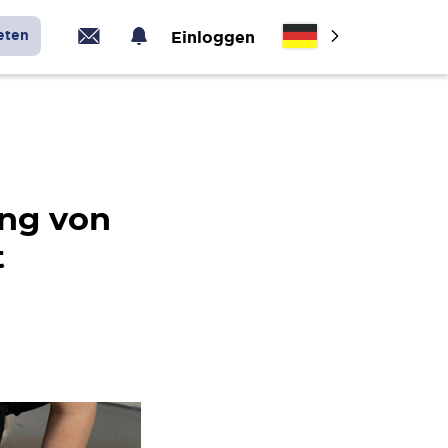
eten
Einloggen
ung von
t