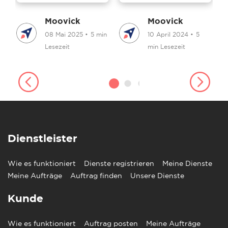
Moovick
Moovick
in
08 Mai 2025
•
5 min
10 April 2024
•
5
Lesezeit
min Lesezeit
Dienstleister
Wie es funktioniert
Dienste registrieren
Meine Dienste
Meine Aufträge
Auftrag finden
Unsere Dienste
Kunde
Wie es funktioniert
Auftrag posten
Meine Aufträge