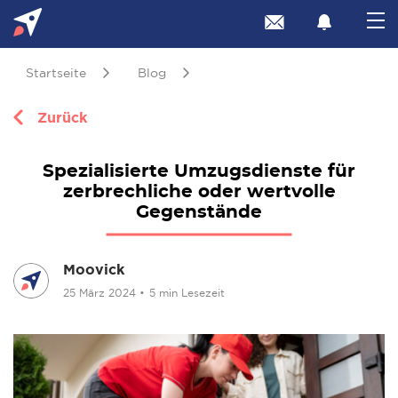
Startseite
Blog
Zurück
Spezialisierte Umzugsdienste für
zerbrechliche oder wertvolle
Gegenstände
Moovick
25 März 2024
•
5 min Lesezeit