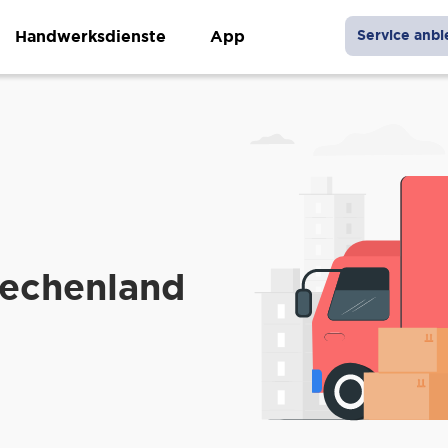
Handwerksdienste
App
Service anbi
iechenland