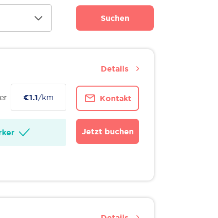
Suchen
Details
er
€1.1
/km
Kontakt
Jetzt buchen
ker
Details