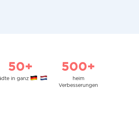
50+
500+
ädte in ganz
heim
Verbesserungen