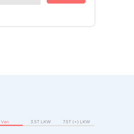
Van
3.5T LKW
7.5T (+) LKW