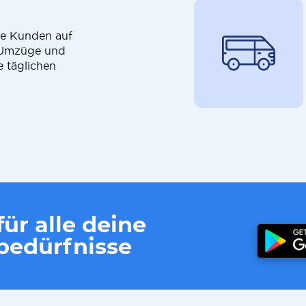
die Kunden auf
r Umzüge und
e täglichen
ür alle deine
edürfnisse