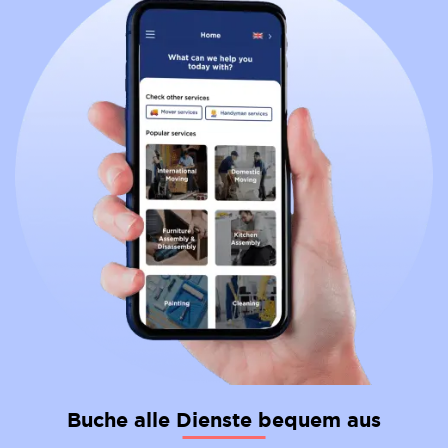
internationale Abschlüsse anerkennen. Wenn dein
Umzugsdienstleistungen, die auf deine individuellen
Kind also über einen solchen Abschluss verfügt,
Bedürfnisse zugeschnitten sind. Moovick bietet
solltest du eine internationale Schule in Betracht
sichere Aufbewahrungslösungen für Gegenstände
ziehen.
und unterstützt dich jederzeit während deines
Umzugs.
Wenn du eine Renovierung benötigst, stehen dir in
der Nähe
Handwerkerleistungen
für Reparaturen
und andere Einzugsaktivitäten zur Verfügung. Erlebe
die Moovick-Note – effiziente und stressfreie
Umzugslösungen.
Buche alle Dienste bequem aus