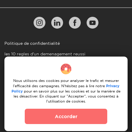
Politique de confidentialité
les 10 regles d'un demenagement reussi
Lignes directrices en matiere de paiement
Conditions générales d'utilisation
Nous utilisons des cookies pour analyser le trafic et mesurer
Annulation et remboursement
l'efficacité des campagnes. N'hésitez pas à lire notre
Privacy
Policy
pour en savoir plus sur les cookies et sur la manière de
les désactiver. En cliquant sur "Accepter", vous consentez à
© 2026 Moovick. Nous utilisons des images de stock
l'utilisation de cookies.
provenant de diverses sources. Certains contenus peuvent
inclure des liens d'affiliation, ce qui n'affecte pas notre
Accorder
integrite editoriale mais offre des opportunites de
croissance.