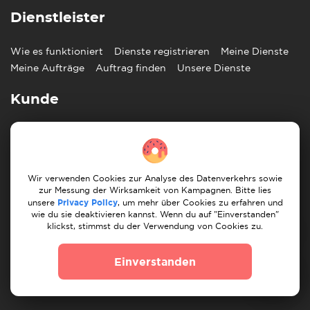
Dienstleister
Wie es funktioniert
Dienste registrieren
Meine Dienste
Meine Aufträge
Auftrag finden
Unsere Dienste
Kunde
Wie es funktioniert
Auftrag posten
Meine Aufträge
Finde Umzugshelfer
Finde Handwerker
Wir verwenden Cookies zur Analyse des Datenverkehrs sowie
Information
zur Messung der Wirksamkeit von Kampagnen. Bitte lies
unsere
Privacy Policy
, um mehr über Cookies zu erfahren und
Blog
Impressum
Hilfezentrum
Kontaktiere uns
wie du sie deaktivieren kannst. Wenn du auf "Einverstanden"
klickst, stimmst du der Verwendung von Cookies zu.
Partner
Einverstanden
Deutsch