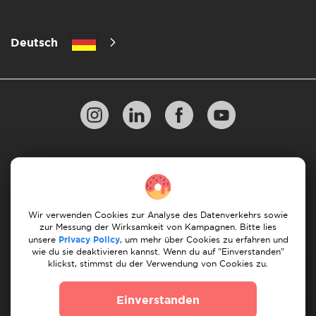
Deutsch
Datenschutzbestimmungen
10 Regeln für einen erfolgreichen Umzug
Zahlungsrichtlinien
Bedingungen & Konditionen
Wir verwenden Cookies zur Analyse des Datenverkehrs sowie
zur Messung der Wirksamkeit von Kampagnen. Bitte lies
Stornierung & Rückerstattung
unsere
Privacy Policy
, um mehr über Cookies zu erfahren und
wie du sie deaktivieren kannst. Wenn du auf "Einverstanden"
klickst, stimmst du der Verwendung von Cookies zu.
© 2026 Moovick. Wir verwenden Stockfotos aus
verschiedenen Quellen. Einige Inhalte können Affiliate-
Einverstanden
Links enthalten, was unsere redaktionelle Integrität nicht