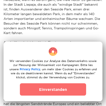
In der Stadt Liepaja, die auch als "windige Stadt" bekannt
ist, finden Auswanderer den Seaside Park, einen drei
Kilometer langen bewaldeten Park, in dem mehr als 140
Arten importierter und einheimischer Bäume wachsen. Die
Besucher des Seaside Park können nicht nur schwimmen,
sondern auch Minigolf, Tennis, Trampolinspringen und Go-
Kart fahren.
Auch Jūrmala ist berühmt. Einst war es der
prestigeträchtigste Kur- und Badeort im ehemaligen
Russischen Reich. Und obwohl das Fieber nach Heilwasser
heute der Vergangenheit angehört, ist es immer noch ein
beliebter Ort, um eine Vielzahl einzigartiger Behandlungen
Wir verwenden Cookies zur Analyse des Datenverkehrs sowie
zur Messung der Wirksamkeit von Kampagnen. Bitte lies
zu genießen, darunter auch Schokoladenbäder. Auch wenn
unsere
Privacy Policy
, um mehr über Cookies zu erfahren und
Sie keine Lust haben, am flachen Strand zu baden, lohnt
wie du sie deaktivieren kannst. Wenn du auf "Einverstanden"
sich die Reise von der lettischen Hauptstadt aus, um die
klickst, stimmst du der Verwendung von Cookies zu.
schönen Holzvillen zu bewundern und den Glanz der
Neureichen zu sehen.
Einverstanden
Juli bis August sind die wärmsten Monate in Riga, und es ist
auch die beste Zeit des Jahres zum Schwimmen. Das Land
hat die längsten Sandstrände Europas und ein beliebter Ort