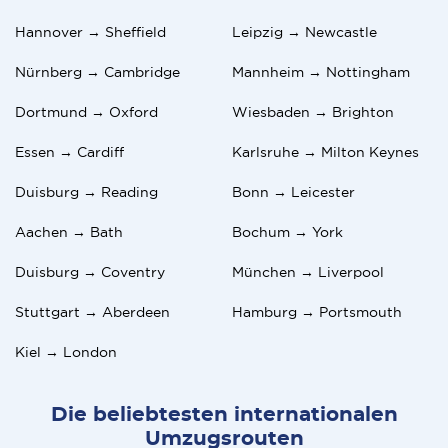
3. Wie lasse ich meine beruflichen Qualifikationen
in Großbritannien anerkennen?
Hannover → Sheffield
Leipzig → Newcastle
Die Anerkennung hängt von deinem Beruf ab. In
Nürnberg → Cambridge
Mannheim → Nottingham
reglementierten Bereichen (Ärzte, Rechtsanwälte,
Lehrer) ist die Genehmigung durch bestimmte
Dortmund → Oxford
Wiesbaden → Brighton
Stellen erforderlich. Für formelle Bewertungen
kannst du dich an UK NARIC wenden.
Essen → Cardiff
Karlsruhe → Milton Keynes
4. Was passiert mit meinen deutschen
Duisburg → Reading
Bonn → Leicester
Rentenbeiträgen, wenn ich umziehe?
Aachen → Bath
Bochum → York
Deine deutschen Rentenansprüche bleiben
geschützt. Das Sozialversicherungsabkommen
Duisburg → Coventry
München → Liverpool
zwischen Großbritannien und Deutschland
ermöglicht die Zusammenrechnung von
Stuttgart → Aberdeen
Hamburg → Portsmouth
Beitragszeiten.
Kiel → London
5. Kann ich mein deutsches Bankkonto nach dem
Umzug behalten?
Ja, die meisten deutschen Banken erlauben Konten
Die beliebtesten internationalen
für Nichtansässige, auch wenn manche
Umzugsrouten