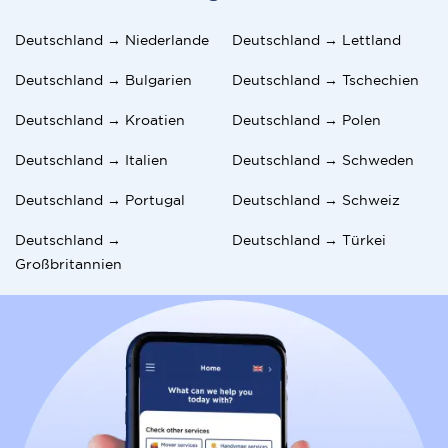
Einschränkungen oder Gebühren erheben.
6. Wie lange dauert die Zollabfertigung für
Deutschland → Niederlande
Deutschland → Lettland
Hausrat?
Deutschland → Bulgarien
Deutschland → Tschechien
Die Zollabfertigung dauert in der Regel 2–5
Werktage bei vollständiger Dokumentation.
Deutschland → Kroatien
Deutschland → Polen
Verzögerungen treten meist auf, wenn die
Inventarlisten zu ungenau sind.
Deutschland → Italien
Deutschland → Schweden
7. Sollte ich regionale Akzente lernen, bevor ich
Deutschland → Portugal
Deutschland → Schweiz
umziehe?
Deutschland →
Deutschland → Türkei
Standard-Britisches Englisch bereitet dich gut vor.
Großbritannien
Die Anpassung des Akzents erfolgt ganz natürlich
durch das Eintauchen in die Sprache.