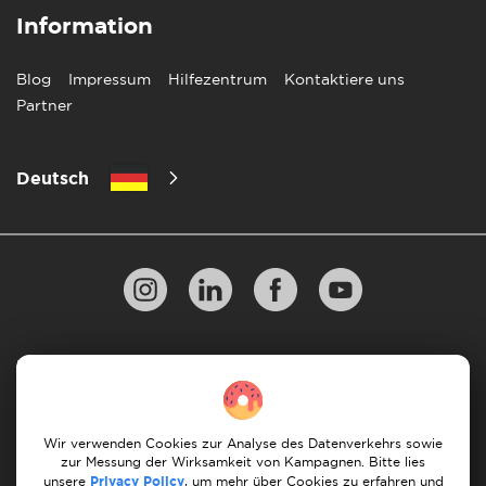
Information
Blog
Impressum
Hilfezentrum
Kontaktiere uns
Partner
Deutsch
Datenschutzbestimmungen
10 Regeln für einen erfolgreichen Umzug
Zahlungsrichtlinien
Bedingungen & Konditionen
Wir verwenden Cookies zur Analyse des Datenverkehrs sowie
zur Messung der Wirksamkeit von Kampagnen. Bitte lies
Stornierung & Rückerstattung
unsere
Privacy Policy
, um mehr über Cookies zu erfahren und