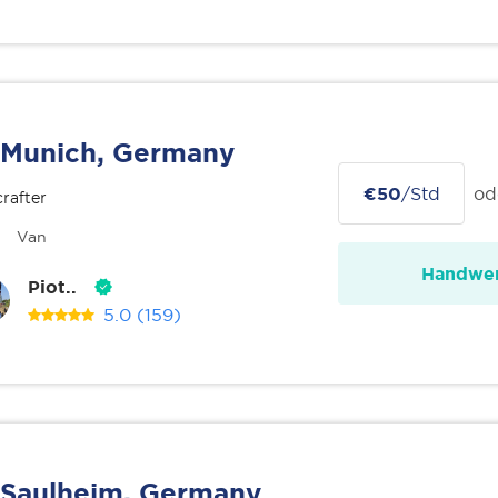
Munich, Germany
€50
/Std
od
rafter
Van
Handwer
Piot..
5.0
(159)
Saulheim, Germany