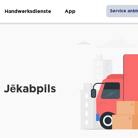
Handwerksdienste
App
Service anbi
 Jēkabpils