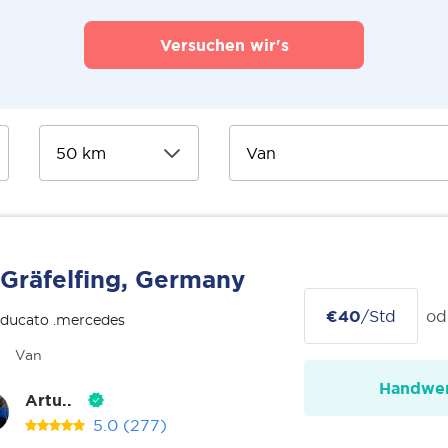
Versuchen wir's
Gräfelfing, Germany
€40
/Std
od
 ducato .mercedes
Van
Handwer
Artu..
5.0
(277)