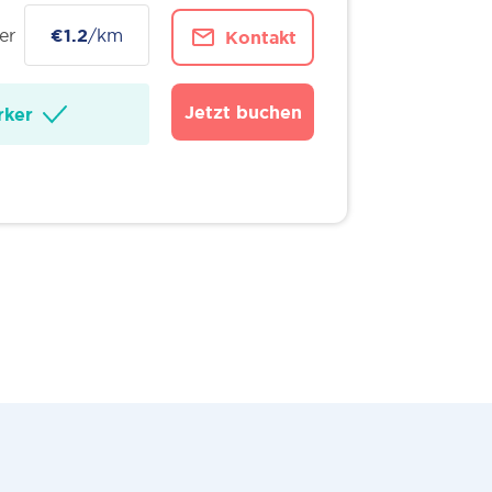
er
€1.2
/km
Kontakt
Jetzt buchen
ker