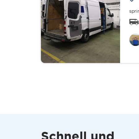
spri
Schnell und