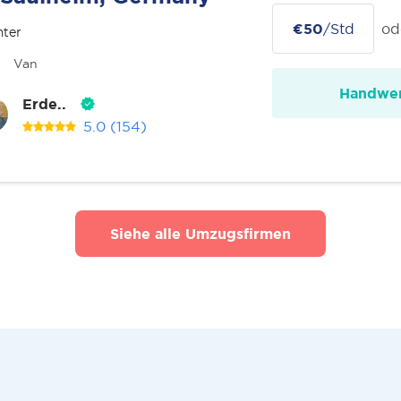
€50
/Std
od
nter
Van
Handwer
Erde..
5.0
(154)
Siehe alle Umzugsfirmen