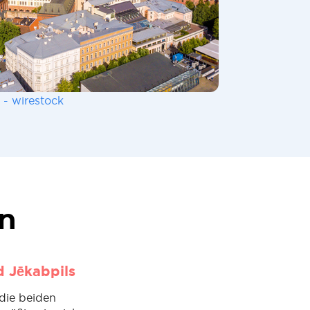
 - wirestock
en
 Jēkabpils
 die beiden