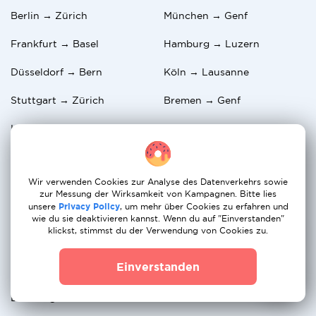
Berlin → Zürich
München → Genf
Frankfurt → Basel
Hamburg → Luzern
Düsseldorf → Bern
Köln → Lausanne
Stuttgart → Zürich
Bremen → Genf
Hannover → Basel
Leipzig → Zürich
Nürnberg → Genf
Mannheim → Zürich
Wir verwenden Cookies zur Analyse des Datenverkehrs sowie
Dortmund → Luzern
Wiesbaden → Basel
zur Messung der Wirksamkeit von Kampagnen. Bitte lies
unsere
Privacy Policy
, um mehr über Cookies zu erfahren und
Essen → Bern
Karlsruhe → Zürich
wie du sie deaktivieren kannst. Wenn du auf "Einverstanden"
klickst, stimmst du der Verwendung von Cookies zu.
Duisburg → Genf
Bonn → Basel
Einverstanden
Aachen → Zürich
Bochum → Zürich
Duisburg → Lausanne
München → Basel