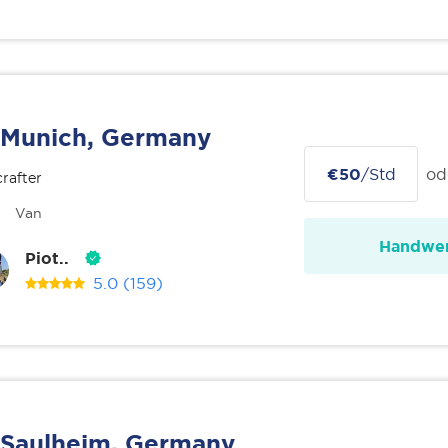
Munich, Germany
€50
/Std
od
rafter
Van
Handwer
Piot..
5.0
(159)
Saulheim, Germany