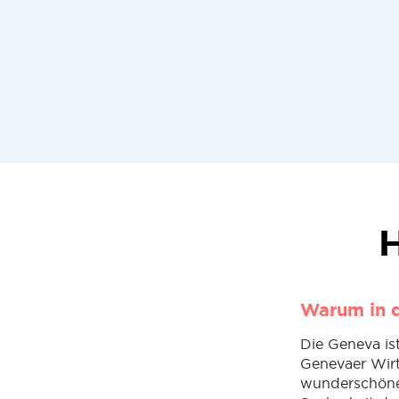
H
Warum in d
Die Geneva is
Genevaer Wirts
wunderschönen