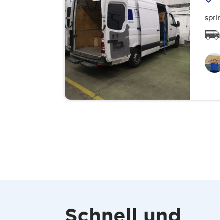
spri
Schnell und