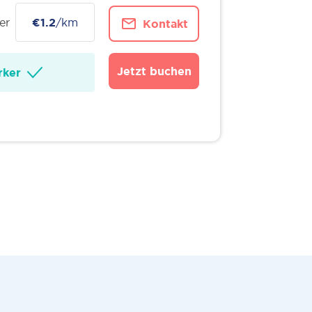
er
€1.2
/km
Kontakt
Jetzt buchen
ker