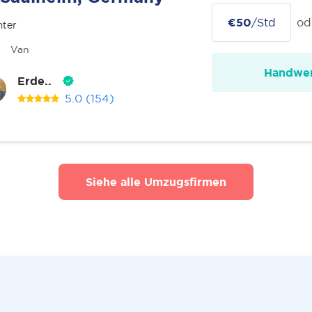
€50
/Std
od
nter
Van
Handwer
Erde..
5.0
(154)
Siehe alle Umzugsfirmen