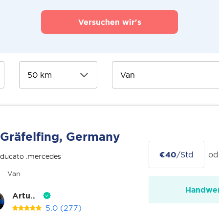
Versuchen wir's
Gräfelfing, Germany
€40
/Std
od
 ducato .mercedes
Van
Handwer
Artu..
5.0
(277)