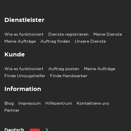
Unter
Wettbewerbsfähige
Durchs
Durchschnittliche
Gehälter, mit einigen
Löhne 
Dienstleister
Gehälter
Unterschieden je nach
als in 
Branche
Ein starker Pool an
Wie es funktioniert
Dienste registrieren
Meine Dienste
Viele 
Verfügbarkeit von
technischen und
Finanz
Meine Aufträge
Auftrag finden
Unsere Dienste
Fachkräften
ingenieurwissenschaftlichen
Dienst
Talenten
Kunde
Verkehrssystem
Kriterien
Genk
Hasselt
Wie es funktioniert
Auftrag posten
Meine Aufträge
Umfangreiches
Umfangreiches
Finde Umzugshelfer
Finde Handwerker
Öffentlicher
Busnetz mit
Bussystem mit
Nahverkehr
häufigen
Straßenbahn- und
Information
Fahrplänen
Zugverbindungen
Gute Anbindung
an das nationale
Der Hauptbahnhof
Blog
Impressum
Hilfezentrum
Kontaktiere uns
Zugang zu
Schienennetz mit
befindet sich im
Partner
Bahnhöfen
mehreren
Stadtzentrum
Bahnhöfen
Umfangreiches
Fahrradfreundlich, mi
Deutsch