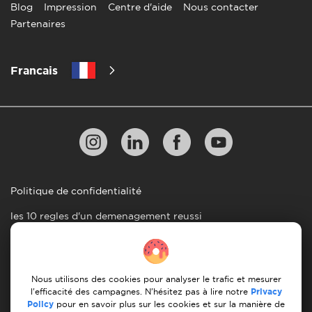
horaires fréquents
avec les tramways
Blog
Impression
Centre d'aide
Nous contacter
et les trains
Partenaires
Bien relié au réseau
La gare principale
Accessibilité aux
ferroviaire national,
est située dans le
gares
avec plusieurs
Francais
centre-ville
gares
Convivialité pour
Vaste réseau de
les cyclistes, avec
Infrastructures
pistes cyclables et
un nombre
cyclables
de voies réservées
croissant de pistes
aux vélos
cyclables
Embouteillages
Embouteillages
plus importants,
Embouteillages
moins importants
Politique de confidentialité
surtout aux heures
qu'à Hasselt
de pointe
les 10 regles d'un demenagement reussi
Disponibilité
Nombreux parkings
limitée des
Lignes directrices en matiere de paiement
Disponibilité des
publics, y compris
parkings, en
parkings
des parkings relais
particulier dans le
Conditions générales d'utilisation
centre ville
Nous utilisons des cookies pour analyser le trafic et mesurer
Annulation et remboursement
Intégration
l'efficacité des campagnes. N'hésitez pas à lire notre
Privacy
Bonnes connexions
Policy
pour en savoir plus sur les cookies et sur la manière de
transparente entre