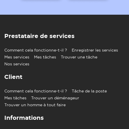
croissance de
fabrication de
professionnels,
l'emploi
pointe, logistique
hôtellerie
Communauté
Établissement d'un
Écosystème de
florissante de start-
réseau de petites et
l'entrepreneuriat
up, pépinières
moyennes
d'entreprises
entreprises
Prestataire de services
Salaires compétitifs,
Salaires moyens
avec quelques
Salaires moyens
légèrement plus
Comment cela fonctionne-t-il ?
Enregistrer les services
disparités selon les
élevés qu'à Genk
secteurs d'activité
Mes services
Mes tâches
Trouver une tâche
Abondance de
Nos services
Un important vivier
Disponibilité de la
professionnels dans
de talents
main-d'œuvre
les secteurs de la
Client
techniques et
qualifiée
finance et des
d'ingénierie
services
Comment cela fonctionne-t-il ?
Tâche de la poste
Système de transport
Mes tâches
Trouver un déménageur
Critères
Trouver un homme à tout faire
Genk
Hasselt
d'évaluation
Système de bus
Informations
Réseau de bus
complet, avec des
Transports publics
étendu avec des
correspondances