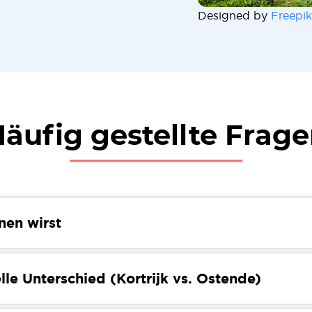
Designed by
Freepik
äufig gestellte Frag
nen wirst
og erfährst du mehr über den Umzug von Kortrijk nach 
r über kulturelle Unterschiede, das Steuersystem, Bildu
lle Unterschied (Kortrijk vs. Ostende)
ir stellen dir die notwendigen Informationen zur Verfüg
 zu helfen.
ijk und Ostende zwei faszinierende belgische Städte sind