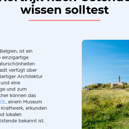
wissen solltest
elgien, ist ein
e einzigartige
aturschönheiten
adt verfügt über
artiger Architektur
 und eine
nge und zum
cher können das
ZEE
, einem Museum
 Kraftwerk, erkunden
nd lokalen
Ostende bekannt ist.