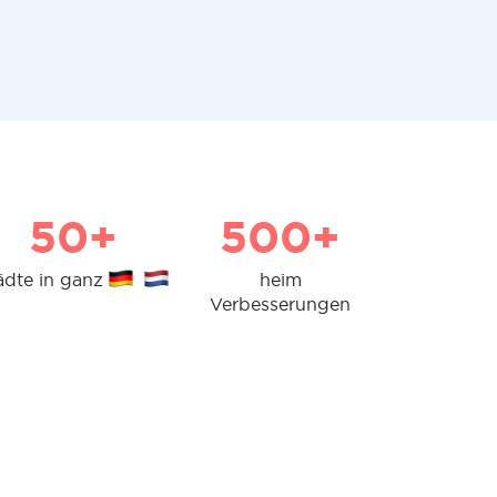
50+
500+
ädte in ganz
heim
Verbesserungen