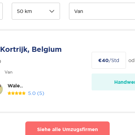
Kortrijk, Belgium
€40
/Std
od
0
Van
Handwer
Wale..
5.0
(5)
Siehe alle Umzugsfirmen