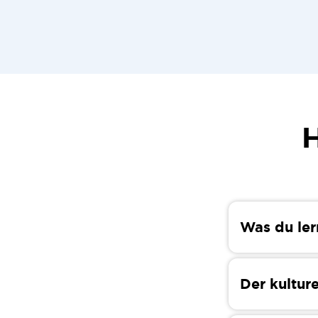
H
Was du ler
In diesem Bl
erfährst meh
Der kulture
und Essen! W
beim Umzug
Obwohl Kortr