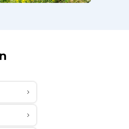
en
Ostende. Du
ng, Wohnen
ung, um dir
, sind die