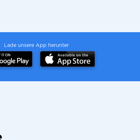
Lade unsere App herunter
e