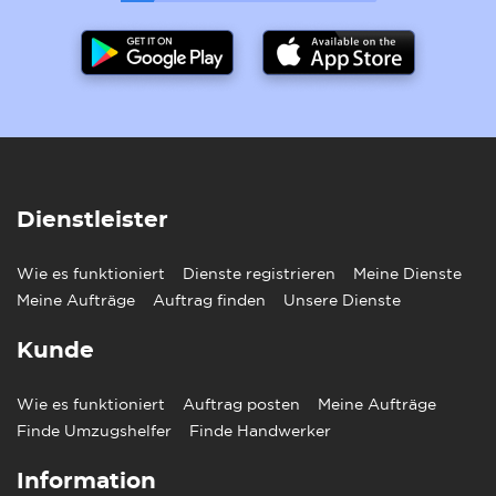
der Weltkultur hervorgebracht, darunter Dante,
Petrarca, da Vinci, Verdi und Puccini. Die italienische
Küche ist weltweit für die Verwendung frischer,
hochwertiger Zutaten und die regionale Vielfalt
bekannt.
Sprachbarriere
Ein Umzug von Norwegen nach Italien birgt einige
potenzielle Sprachbarrieren. Norwegen und Italien
Dienstleister
haben zwar offizielle Sprachen, die sich nicht
gegenseitig verstehen, aber in Norwegen wird viel
Wie es funktioniert
Dienste registrieren
Meine Dienste
Englisch gesprochen, während die
Meine Aufträge
Englischkenntnisse in Italien geringer sind. Das
Auftrag finden
Unsere Dienste
bedeutet, dass man bei der Ankunft in Italien
möglicherweise Hilfe braucht, um selbst
Kunde
grundlegende Dinge wie Wohnung, Transport, Arbeit
und andere Dinge zu verstehen.
Wie es funktioniert
Auftrag posten
Meine Aufträge
Während viele Schilder und Speisekarten in Italien
Finde Umzugshelfer
Finde Handwerker
auf Italienisch und Englisch gedruckt sind, wird die
mündliche Kommunikation mit Einheimischen,
Information
Behörden und Dienstleistern wahrscheinlich auf