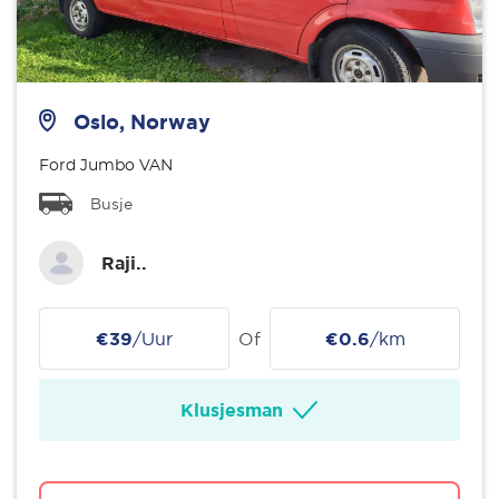
Oslo, Norway
Ford Jumbo VAN
Busje
Raji..
€39
/Uur
Of
€0.6
/km
Klusjesman