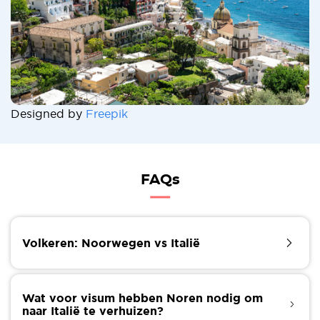
Designed by
Freepik
FAQs
Volkeren: Noorwegen vs Italië
Als je van Noorwegen naar Italië verhuist, bereid je
dan voor op een nieuwe manier van leven. De
Wat voor visum hebben Noren nodig om
diepgewortelde geschiedenis en cultuur van Italië,
naar Italië te verhuizen?
die duizenden jaren beslaan, hebben een grote