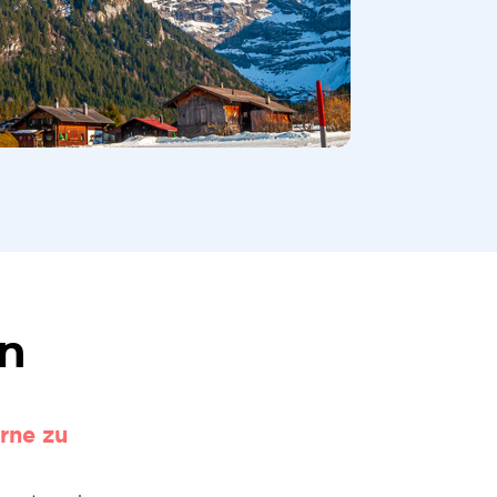
en
erne zu