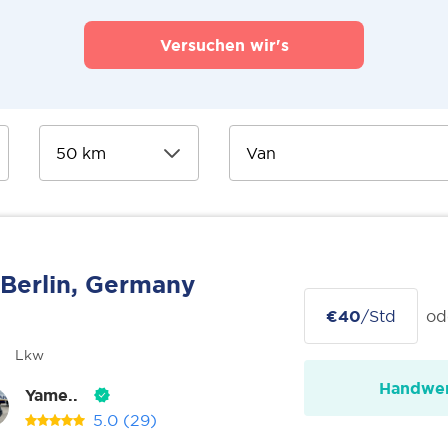
Versuchen wir's
Berlin, Germany
€40
/Std
od
Lkw
Handwer
Yame..
5.0
(29)