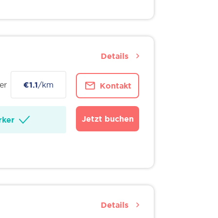
Details
er
€1.1
/km
Kontakt
Jetzt buchen
ker
Details