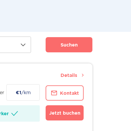
Suchen
Details
er
€1
/km
Kontakt
Jetzt buchen
ker