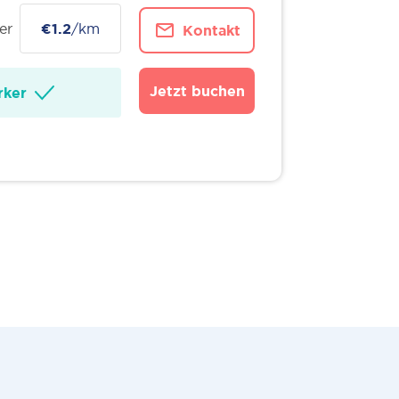
er
€1.2
/km
Kontakt
Jetzt buchen
ker