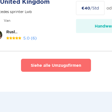
United Kingdom
€40
/Std
od
edes sprinter Lwb
Van
Handwer
Rusl..
5.0
(6)
Siehe alle Umzugsfirmen