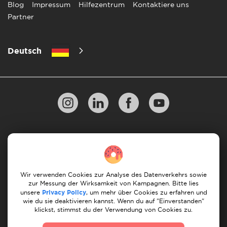
Blog
Impressum
Hilfezentrum
Kontaktiere uns
Partner
Deutsch
Datenschutzbestimmungen
10 Regeln für einen erfolgreichen Umzug
Zahlungsrichtlinien
Bedingungen & Konditionen
Wir verwenden Cookies zur Analyse des Datenverkehrs sowie
zur Messung der Wirksamkeit von Kampagnen. Bitte lies
Stornierung & Rückerstattung
unsere
Privacy Policy
, um mehr über Cookies zu erfahren und
wie du sie deaktivieren kannst. Wenn du auf "Einverstanden"
klickst, stimmst du der Verwendung von Cookies zu.
© 2026 Moovick. Wir verwenden Stockfotos aus