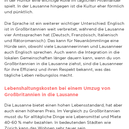
in der Humor eine wichtige Rolle im täglichen Miteinander
spielt. In der Lausanne hingegen ist die Kultur eher förmlich
und pünktlich.
Die Sprache ist ein weiterer wichtiger Unterschied. Englisch
ist in Großbritannien weit verbreitet, während die Lausanne
vier Amtssprachen hat (Deutsch, Französisch, Italienisch
und Rätoromanisch). Das kann für Neuankömmlinge eine
Hürde sein, obwohl viele Lausanneerinnen und Lausanneer
auch Englisch sprechen. Auch wenn die Integration in die
lokalen Gemeinschaften länger dauern kann, wenn du von
Großbritannien in die Lausanne ziehst, sind die Lausanneer
für ihre Effizienz und ihren Respekt bekannt, was das
tägliche Leben reibungslos macht.
Lebenshaltungskosten bei einem Umzug von
Großbritannien in die Lausanne
Die Lausanne bietet einen hohen Lebensstandard, hat aber
auch einen höheren Preis. Im Vergleich zu Großbritannien
musst du für alltägliche Dinge wie Lebensmittel und Miete
40-60 % mehr bezahlen. In bedeutenden Städten wie
Zürich kann das Wohnen sehr teuer sein.