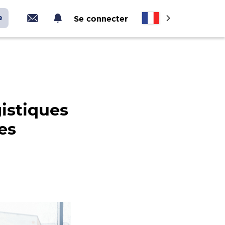
e
Se connecter
gistiques
es