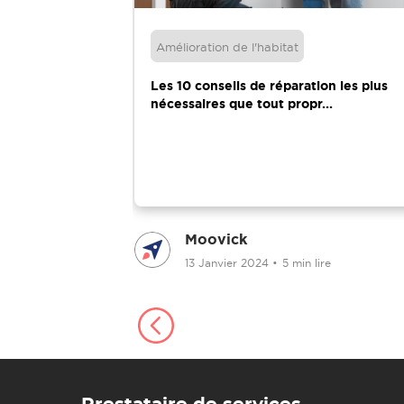
Amélioration de l'habitat
: Comment,
Les 10 conseils de réparation les plus
os...
nécessaires que tout propr...
Moovick
13 Janvier 2024
•
5 min lire