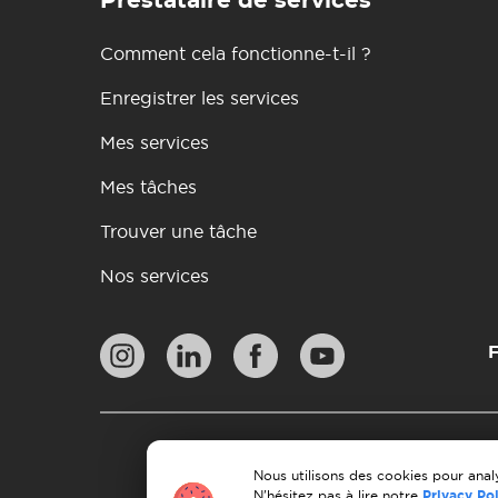
Prestataire de services
Comment cela fonctionne-t-il ?
Enregistrer les services
Mes services
Mes tâches
Trouver une tâche
Nos services
F
Pol
Lignes directrices en 
Nous utilisons des cookies pour analy
N'hésitez pas à lire notre
Privacy Po