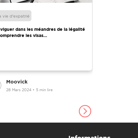
a vie d'expatrié
Déménagement
viguer dans les méandres de la légalité
Rapport sur le 
Comprendre les visas...
Quoi, quand, où 
Moovick
Moovick
28 Mars 2024
•
5 min lire
19 Decembr