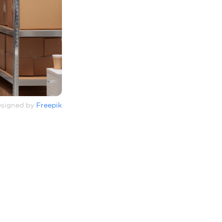
signed by
Freepik