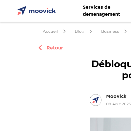
Services de
demenagement
Accueil
Blog
Business
Retour
Débloque
p
Moovick
08 Aout 202