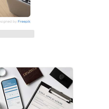
signed by
Freepik