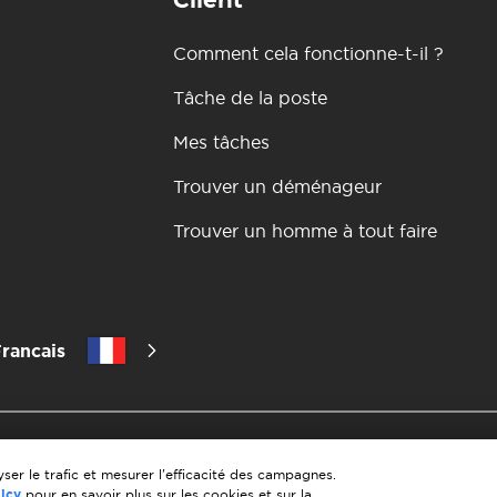
Client
Comment cela fonctionne-t-il ?
Tâche de la poste
Mes tâches
Trouver un déménageur
Trouver un homme à tout faire
rancais
itique de confidentialité
les 10 regles d'un demenagement reus
matiere de paiement
Conditions générales d'utilisation
Annula
ser le trafic et mesurer l'efficacité des campagnes.
licy
pour en savoir plus sur les cookies et sur la