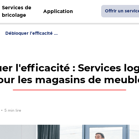
Services de
Application
Offrir un servic
bricolage
Débloquer l'efficacité ...
r l'efficacité : Services lo
our les magasins de meubl
3
•
5 min lire