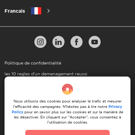
Francais
Politique de confidentialité
les 10 regles d'un demenagement reussi
Lignes directrices en matiere de paiement
Conditions générales d'utilisation
Nous utilisons des cookies pour analyser le trafic et mesurer
Annulation et remboursement
l'efficacité des campagnes. N'hésitez pas à lire notre
Privacy
Policy
pour en savoir plus sur les cookies et sur la manière de
les désactiver. En cliquant sur "Accepter", vous consentez à
© 2026 Moovick. Nous utilisons des images de stock
l'utilisation de cookies.
provenant de diverses sources. Certains contenus peuvent
inclure des liens d'affiliation, ce qui n'affecte pas notre