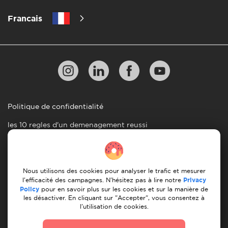
Francais
Politique de confidentialité
les 10 regles d'un demenagement reussi
Lignes directrices en matiere de paiement
Conditions générales d'utilisation
Nous utilisons des cookies pour analyser le trafic et mesurer
Annulation et remboursement
l'efficacité des campagnes. N'hésitez pas à lire notre
Privacy
Policy
pour en savoir plus sur les cookies et sur la manière de
les désactiver. En cliquant sur "Accepter", vous consentez à
© 2026 Moovick. Nous utilisons des images de stock
l'utilisation de cookies.
provenant de diverses sources. Certains contenus peuvent
inclure des liens d'affiliation, ce qui n'affecte pas notre