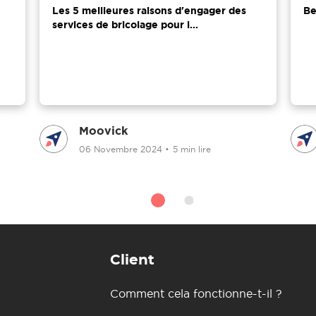
Les 5 meilleures raisons d'engager des
Be
services de bricolage pour l...
Moovick
06 Novembre 2024
•
5 min lire
Client
Comment cela fonctionne-t-il ?