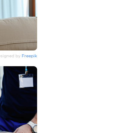
signed by
Freepik