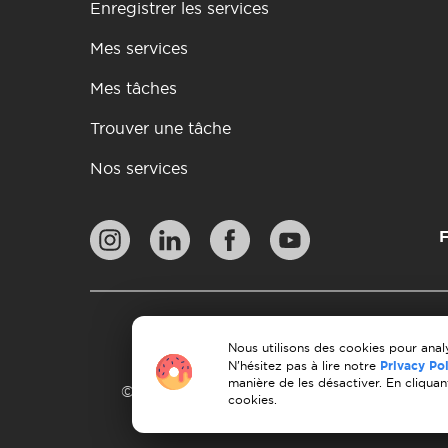
Enregistrer les services
Mes services
Mes tâches
Trouver une tâche
Nos services
F
Pol
Lignes directrices en 
Nous utilisons des cookies pour analy
N'hésitez pas à lire notre
Privacy Po
manière de les désactiver. En cliquan
© 2026 Moovick. Nous utilisons des images
cookies.
ce qui n'affect