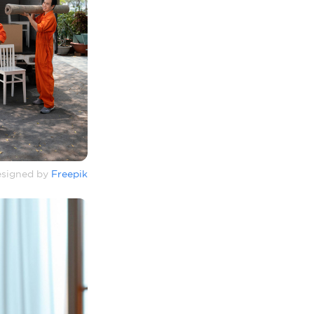
signed by
Freepik