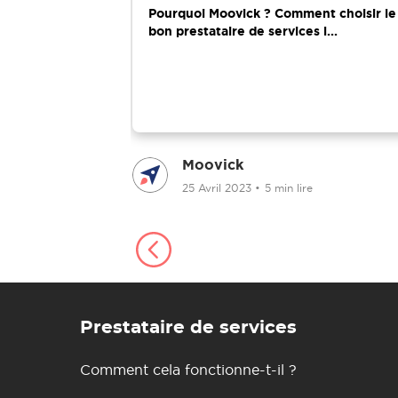
ménager de la
Pourquoi Moovick ? Comment choisir le
..
bon prestataire de services l...
Moovick
in lire
25 Avril 2023
•
5 min lire
Prestataire de services
Comment cela fonctionne-t-il ?