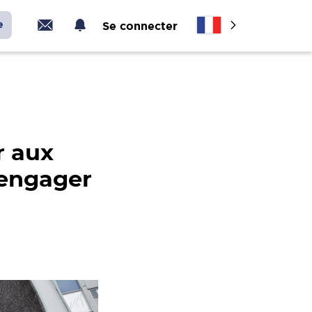
e
Se connecter
r aux
 engager