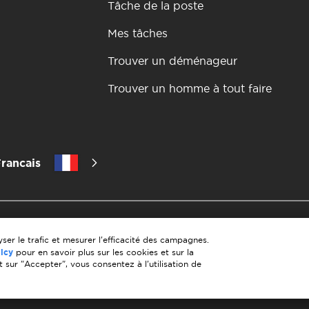
Tâche de la poste
Mes tâches
Trouver un déménageur
Trouver un homme à tout faire
rancais
itique de confidentialité
les 10 regles d'un demenagement reus
matiere de paiement
Conditions générales d'utilisation
Annula
ser le trafic et mesurer l'efficacité des campagnes.
licy
pour en savoir plus sur les cookies et sur la
t sur "Accepter", vous consentez à l'utilisation de
 de stock provenant de diverses sources. Certains contenu
e pas notre integrite editoriale mais offre des opportunite