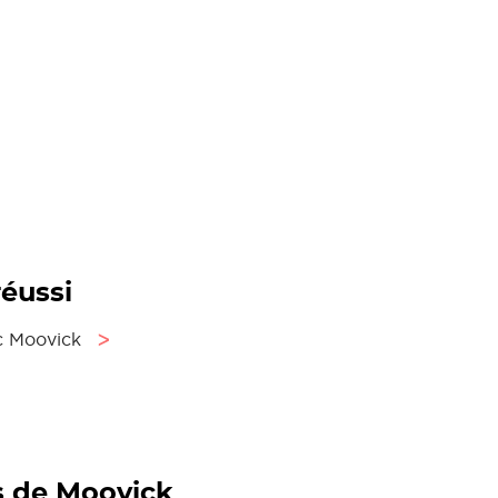
éussi
c Moovick
ᐳ
s de Moovick