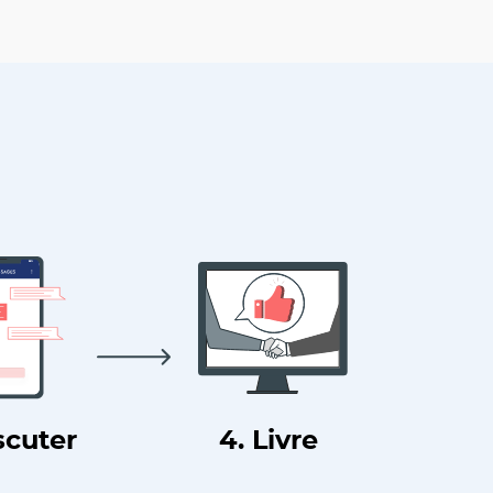
scuter
4. Livre