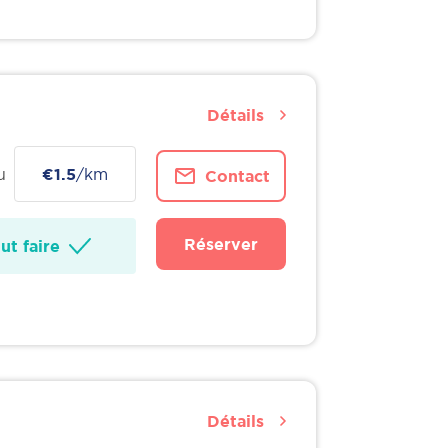
Détails
u
€1.5
/km
Contact
Réserver
t faire
Détails