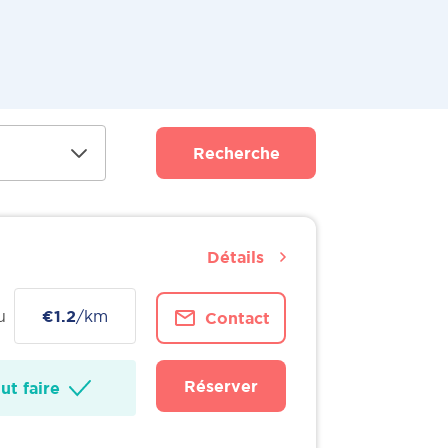
Recherche
Détails
u
€1.2
/km
Contact
Réserver
t faire