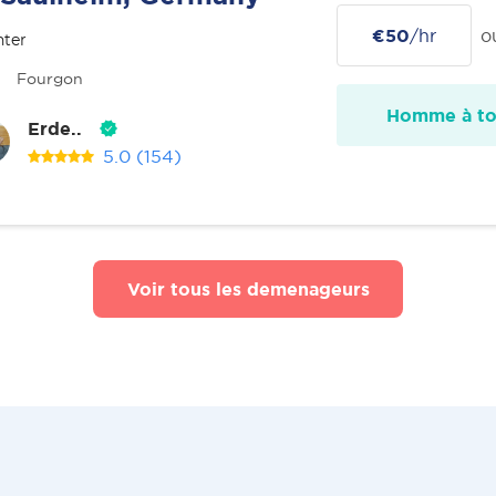
€50
/hr
o
nter
Fourgon
Homme à tou
Erde..
5.0
(154)
Voir tous les demenageurs