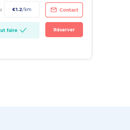
u
€1.2
/km
Contact
Réserver
t faire