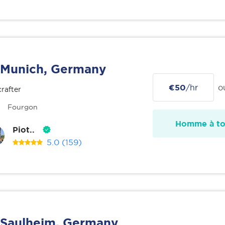
Munich, Germany
€50
/hr
o
rafter
Fourgon
Homme à tou
Piot..
5.0
(159)
Saulheim, Germany