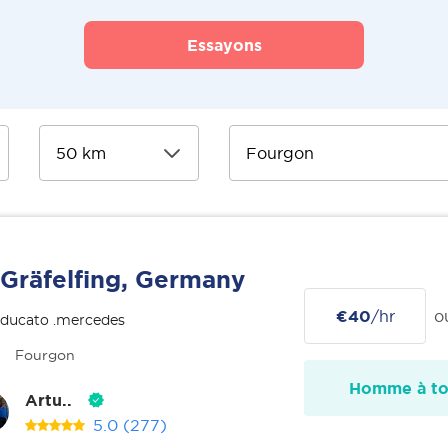
Essayons
Gräfelfing, Germany
€40
/hr
o
 ducato .mercedes
Fourgon
Homme à tou
Artu..
5.0
(277)