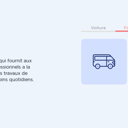
F
Voiture
ui fournit aux
ssionnels a la
s travaux de
oins quotidiens.