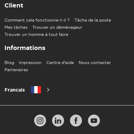
dans des sièges spécialement conçus.
Client
Lorsque vous conduisez en France, vous devez avoir
Comment cela fonctionne-t-il ?
votre permis de conduire, votre passeport et les
Tâche de la poste
documents d'assurance avec vous.
Mes tâches
Trouver un déménageur
Trouver un homme à tout faire
En France, vous devez conduire du côté droit de la route.
Informations
Blog
Impression
Centre d'aide
Nous contacter
Partenaires
Francais