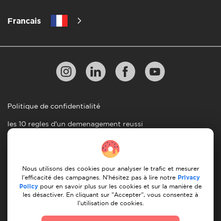
Francais
Politique de confidentialité
les 10 regles d'un demenagement reussi
Lignes directrices en matiere de paiement
Conditions générales d'utilisation
Nous utilisons des cookies pour analyser le trafic et mesurer
Annulation et remboursement
l'efficacité des campagnes. N'hésitez pas à lire notre
Privacy
Policy
pour en savoir plus sur les cookies et sur la manière de
les désactiver. En cliquant sur "Accepter", vous consentez à
© 2026 Moovick. Nous utilisons des images de stock
l'utilisation de cookies.
provenant de diverses sources. Certains contenus peuvent