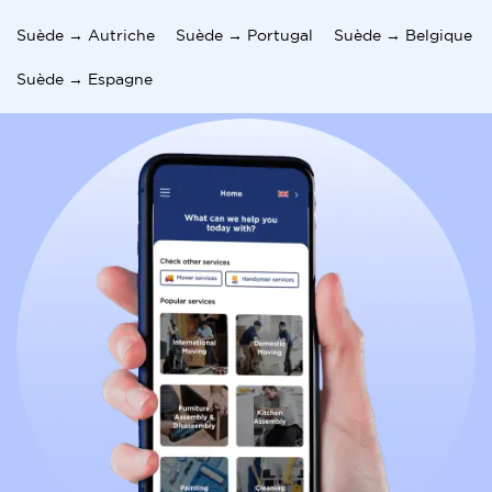
Déménager de Suède en Belgique implique plusieurs
considérations importantes. En tant qu'individu
Suède → Autriche
Suède → Portugal
Suède → Belgique
planifiant ce déménagement, il est crucial de
comprendre les exigences en matière de visa, les
Suède → Espagne
procédures de permis de séjour, les options de
logement, le coût de la vie, le système de santé, la
fiscalité, les services bancaires, le système
d'éducation et les aspects culturels de la Belgique.
Consulter des
déménageurs internationaux
expérimentés dans la facilitation de telles transitions
peut fournir une aide précieuse pour naviguer dans
les complexités du déménagement de la Suède vers
la Belgique. En faisant appel à des
services de
déménagement
professionnels et en menant des
recherches approfondies, vous serez mieux préparé à
vous lancer dans ce voyage passionnant et à vous
installer en douceur dans votre nouvelle maison en
Belgique.