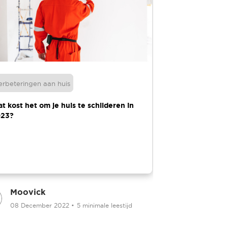
erbeteringen aan huis
Verbeteringen a
t kost het om je huis te schilderen in
Hoe je een reno
23?
kunt vaststellen
Moovick
Moovick
08 December 2022
•
5 minimale leestijd
10 April 20