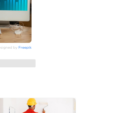
signed by
Freepik