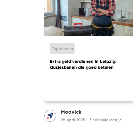
Expatleven
ieken voor
Extra geld verdienen in Leipzig:
klusjesbanen die goed betalen
Moovick
 leestijd
28 April 2025
•
5 minimale leestijd