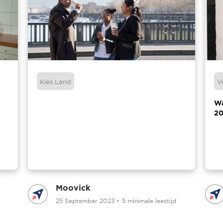
Kies Land
V
Wa
20
Moovick
25 September 2023
•
5 minimale leestijd