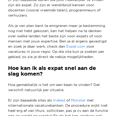
zijn als expat. Zo zijn er wereldwijd kansen voor
docenten (vooral vreemde talen), programmeurs of
verhuizers.
Als je van plan bent te emigreren maar je bestemming
nog niet hebt gekozen, kan het helpen na te denken
over welke landen het beste zijn voor expats of voor
mensen met jouw expertise. Ben je al ergens gevestigd
en zoek je daar werk, check dan
Expat.com
voor
vacatures in jouw regio. Op die site kun je zoeken per
gebied, zo zie je direct de nabije mogelijkheden.
Hoe kan ik als expat snel aan de
slag komen?
Hoe gemakkelijk is het om een baan te vinden? Dat
verschilt natuurlijk per situatie.
Er zijn bepaalde sites als
Indeed
of
Monster
met
internationale vacaturebanken. De procedure wijkt niet
heel erg af van thuis: solliciteer, pas je cv aan de functie
aan en wacht op reactie! En als het kan, probeer ook