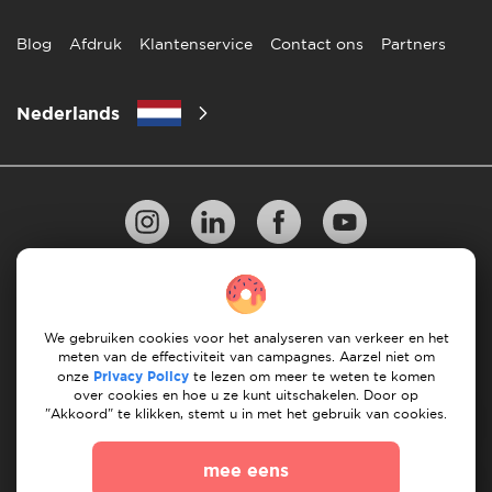
Blog
Afdruk
Klantenservice
Contact ons
Partners
Nederlands
Privacy Beleid
10 regels voor succesvol verhuizen
Richtlijnen voor betaling
Algemene Voorwaarden
We gebruiken cookies voor het analyseren van verkeer en het
meten van de effectiviteit van campagnes. Aarzel niet om
Annuleren & terugbetalingen
onze
Privacy Policy
te lezen om meer te weten te komen
over cookies en hoe u ze kunt uitschakelen. Door op
"Akkoord" te klikken, stemt u in met het gebruik van cookies.
© 2026 Moovick. We gebruiken stockbeelden van
verschillende bronnen. Sommige inhoud kan affiliate links
mee eens
bevatten, wat onze redactionele integriteit niet aantast