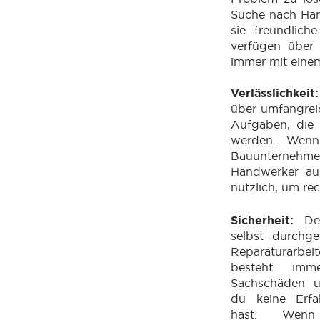
Suche nach Han
sie freundlich
verfügen über 
immer mit eine
Verlässlichkeit
über umfangreic
Aufgaben, die 
werden. Wenn 
Bauunternehm
Handwerker auc
nützlich, um re
Sicherheit
:
De
selbst durchg
Reparaturarbei
besteht im
Sachschäden u
du keine Erfa
hast. Wen