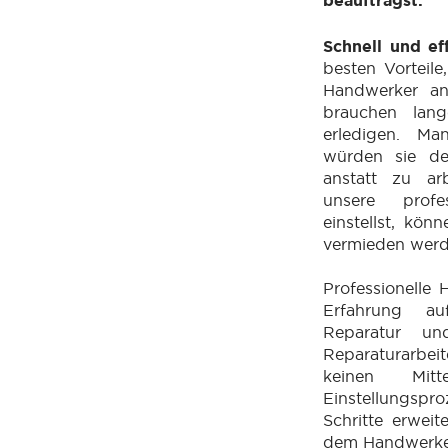
beauftragst:
Schnell und ef
besten Vorteile
Handwerker ans
brauchen lan
erledigen. Ma
würden sie de
anstatt zu a
unsere profe
einstellst, kön
vermieden wer
Professionelle
Erfahrung a
Reparatur u
Reparaturarbe
keinen Mit
Einstellungsp
Schritte erweit
dem Handwerke