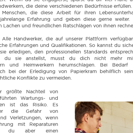
dwerkern, die deine verschiedenen Bedürfnisse erfüllen
e Menschen, die diese Arbeit für ihren Lebensunterh
jahrelange Erfahrung und geben diese gerne weiter.
m Lachen und freundlichen Ratschlägen von ihnen rechn
:
Alle Handwerker, die auf unserer Plattform verfügbar
he Erfahrungen und Qualifikationen. So kannst du sicher
sie erledigen, den professionellen Standards entsprec
du sie anstellst, musst du dich nicht mehr mit
ern und Heimwerkern herumschlagen. Bei Bedarf 
h bei der Erledigung von Papierkram behilflich sein
chtliche Konflikte zu vermeiden.
r größte Nachteil von
eführten Wartungs- und
ten ist das Risiko. Es
mer die Gefahr von
nd Verletzungen, wenn
hrung mit Reparaturen
n du aber einen