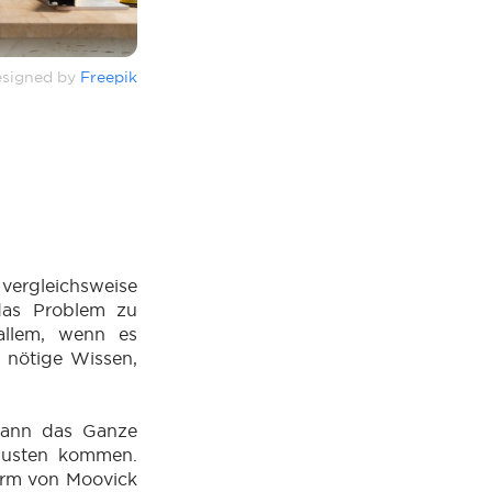
signed by
Freepik
vergleichsweise
das Problem zu
 allem, wenn es
 nötige Wissen,
 kann das Ganze
rlusten kommen.
form von Moovick