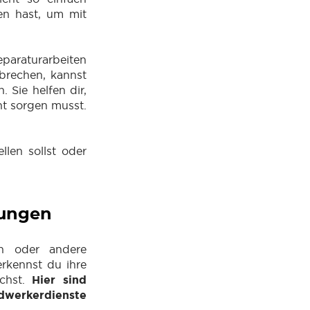
en hast, um mit
paraturarbeiten
rbrechen, kannst
 Sie helfen dir,
ht sorgen musst.
llen sollst oder
tungen
en oder andere
erkennst du ihre
uchst.
Hier sind
ndwerkerdienste