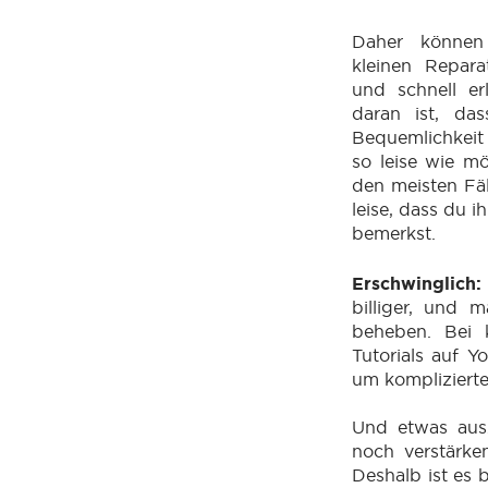
Daher können
kleinen Repara
und schnell er
daran ist, da
Bequemlichkei
so leise wie mö
den meisten Fäl
leise, dass du 
bemerkst.
Erschwinglich
billiger, und
beheben. Bei k
Tutorials auf 
um kompliziert
Und etwas ausz
noch verstärke
Deshalb ist es 