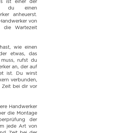
s ist einer der
nn du einen
rker anheuerst.
 Handwerker von
t die Wartezeit
ast, wie einen
der etwas, das
 muss, rufst du
ker an, der auf
et ist. Du wirst
kern verbunden,
 Zeit bei dir vor
sere Handwerker
ber die Montage
berprüfung der
 um jede Art von
nd Zeit bei der