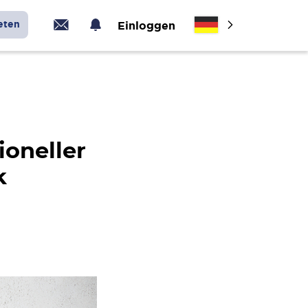
eten
Einloggen
ioneller
k