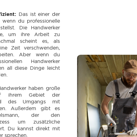
fizient:
Das ist einer der
, wenn du professionelle
tellst. Die Handwerker
ge, um ihre Arbeit zu
nchmal scheint es, als
ine Zeit verschwenden,
rbeiten. Aber wenn du
ssionellen Handwerker
nen all diese Dinge leicht
den.
 Handwerker haben große
uf ihrem Gebiet der
nd des Umgangs mit
iten. Außerdem gibt es
telsmann, der den
rozess um zusätzliche
ert. Du kannst direkt mit
r sprechen.