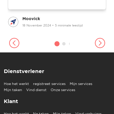
Moovick
18 November 2024
•
5 minimale leestijd
Dienstverlener
Hoe het werkt
registreet services
Mijn services
Mijn taken
Vind dienst
Onze services
Klant
Hoe het werkt
Na taken
Mijn taken
Vind verhuizer