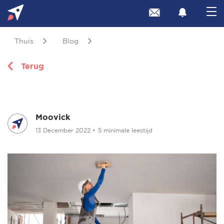
Thuis
Blog
Terug
Moovick
13 December 2022
•
5 minimale leestijd