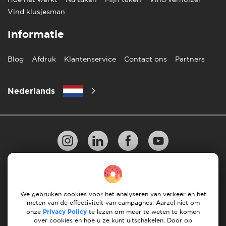
Vind klusjesman
Informatie
Blog
Afdruk
Klantenservice
Contact ons
Partners
Nederlands
Privacy Beleid
10 regels voor succesvol verhuizen
Richtlijnen voor betaling
Algemene Voorwaarden
We gebruiken cookies voor het analyseren van verkeer en het
meten van de effectiviteit van campagnes. Aarzel niet om
onze
Privacy Policy
te lezen om meer te weten te komen
Annuleren & terugbetalingen
over cookies en hoe u ze kunt uitschakelen. Door op