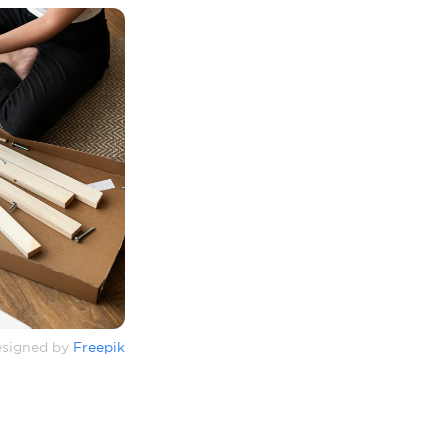
signed by
Freepik