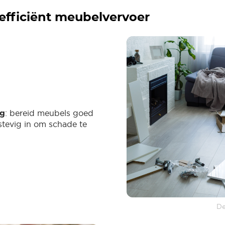
 efficiënt meubelvervoer
ng
: bereid meubels goed
stevig in om schade te
De