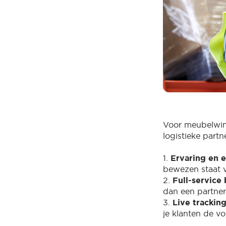
Voor meubelwin
logistieke partn
1.
Ervaring en e
bewezen staat v
2.
Full-service
dan een partner
3.
Live trackin
je klanten de v