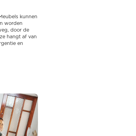
 Meubels kunnen
en worden
weg, door de
uze hangt af van
rgentie en