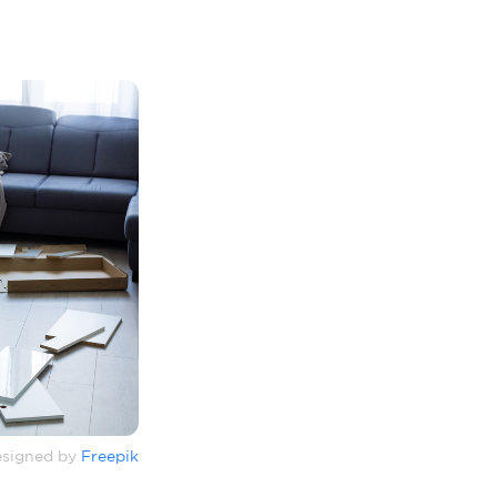
signed by
Freepik