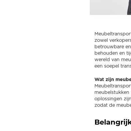
Meubeltransport
zowel verkopers
betrouwbare en e
behouden en tij
wereld van meub
een soepel tran
Wat zijn meube
Meubeltransport
meubelstukken v
oplossingen zij
zodat de meubel
Belangrij