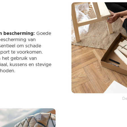
n bescherming:
Goede
bescherming van
sentieel om schade
nsport te voorkomen.
n het gebruik van
al, kussens en stevige
thoden.
De