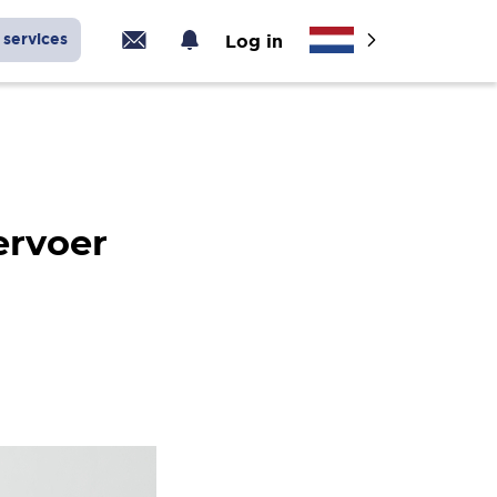
services
Log in
ervoer