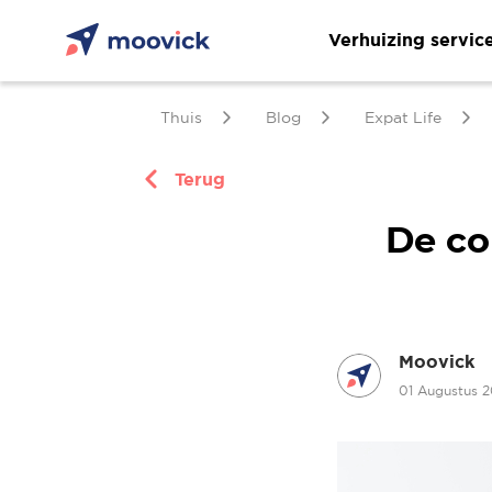
Verhuizing servic
Thuis
Blog
Expat Life
Terug
De co
Moovick
01 Augustus 