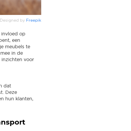
Designed by
Freepik
 invloed op
bent, een
 je meubels te
 mee in de
 inzichten voor
n dat
st. Deze
n hun klanten,
ansport