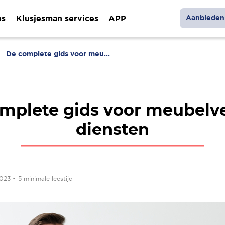
es
Klusjesman services
APP
Aanbieden 
De complete gids voor meu...
mplete gids voor meubelv
diensten
2023
•
5 minimale leestijd