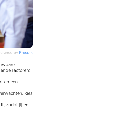
signed by
Freepik
ouwbare
lgende factoren:
rt en een
 verwachten, kies
t, zodat jij en