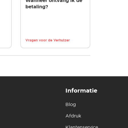
Wanneer ontvang ik de
betaling?
Vragen voor de Verhuizer
Informatie
Blog
Afdruk
Klantenservice