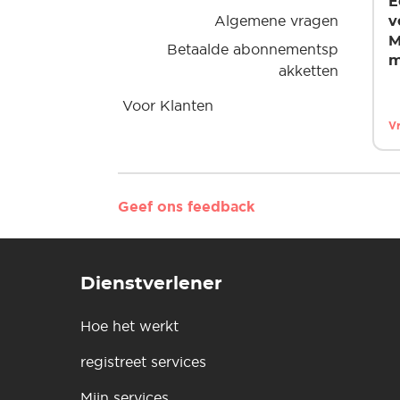
E
Algemene vragen
v
M
Betaalde abonnementsp
m
akketten
Voor Klanten
Vr
Geef ons feedback
Dienstverlener
Hoe het werkt
registreet services
Mijn services