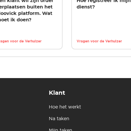
en klant wil zijn order
Hoe registreer ik mijn
erplaatsen buiten het
dienst?
oovick platform. Wat
oet ik doen?
agen voor de Verhuizer
Vragen voor de Verhuizer
Klant
Hoe het werkt
Na taken
Mijn taken