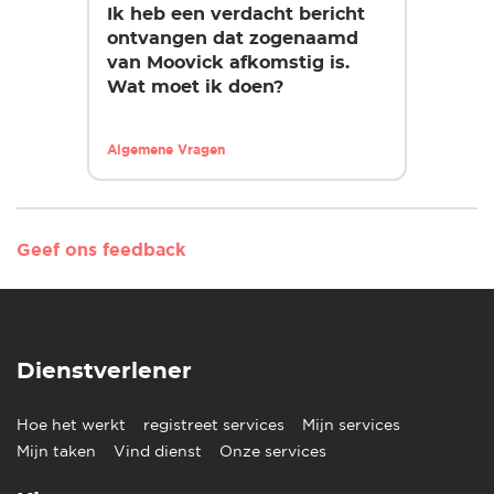
Ik heb een verdacht bericht
ontvangen dat zogenaamd
van Moovick afkomstig is.
Wat moet ik doen?
Algemene Vragen
Geef ons feedback
Dienstverlener
Hoe het werkt
registreet services
Mijn services
Mijn taken
Vind dienst
Onze services