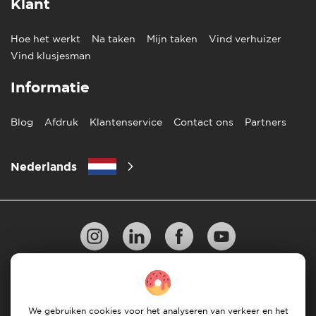
Klant
Hoe het werkt
Na taken
Mijn taken
Vind verhuizer
Vind klusjesman
Informatie
Blog
Afdruk
Klantenservice
Contact ons
Partners
Nederlands
Privacy Beleid
10 regels voor succesvol verhuizen
Richtlijnen voor betaling
Algemene Voorwaarden
We gebruiken cookies voor het analyseren van verkeer en het