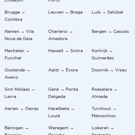
Brugge →
Leuven → Braga
Luik → Setúbal
Coimbra
Namen → Vila
Charleroi →
Bergen → Cascais
Nova de Gaia
Amadora
Mechelen →
Hasselt → Sintra
Kortrijk →
Funchal
Guimarães
Oostende →
Aalst → Évora
Doornik → Viseu
Aveiro
Sint-Niklaas →
Genk → Ponta
Roeselare →
Leiria
Delgada
Almada
Aarlen → Oeiras
Harelbeke →
Turnhout →
Loulé
Matosinhos
Beringen →
Waregem →
Lokeren →
Barreiro
Peniche
Portimão