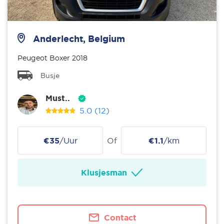
Anderlecht, Belgium
Peugeot Boxer 2018
Busje
Must..
5.0
(12)
€35
/Uur
Of
€1.1
/km
Klusjesman
Contact