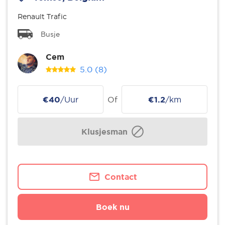
Renault Trafic
Busje
Cem
5.0
(8)
€40
/Uur
Of
€1.2
/km
Klusjesman
Contact
Boek nu