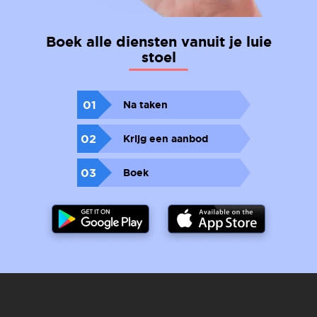
Boek alle diensten vanuit je luie
stoel
01
Na taken
02
Krijg een aanbod
03
Boek