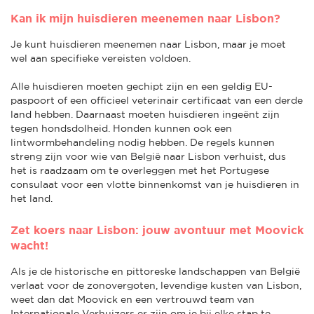
Kan ik mijn huisdieren meenemen naar Lisbon?
Je kunt huisdieren meenemen naar Lisbon, maar je moet
wel aan specifieke vereisten voldoen.
Alle huisdieren moeten gechipt zijn en een geldig EU-
paspoort of een officieel veterinair certificaat van een derde
land hebben. Daarnaast moeten huisdieren ingeënt zijn
tegen hondsdolheid. Honden kunnen ook een
lintwormbehandeling nodig hebben. De regels kunnen
streng zijn voor wie van België naar Lisbon verhuist, dus
het is raadzaam om te overleggen met het Portugese
consulaat voor een vlotte binnenkomst van je huisdieren in
het land.
Zet koers naar Lisbon: jouw avontuur met Moovick
wacht!
Als je de historische en pittoreske landschappen van België
verlaat voor de zonovergoten, levendige kusten van Lisbon,
weet dan dat Moovick en een vertrouwd team van
Internationale Verhuizers er zijn om je bij elke stap te