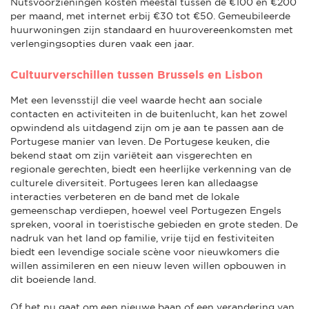
Nutsvoorzieningen kosten meestal tussen de €100 en €200
per maand, met internet erbij €30 tot €50. Gemeubileerde
huurwoningen zijn standaard en huurovereenkomsten met
verlengingsopties duren vaak een jaar.
Cultuurverschillen tussen Brussels en Lisbon
Met een levensstijl die veel waarde hecht aan sociale
contacten en activiteiten in de buitenlucht, kan het zowel
opwindend als uitdagend zijn om je aan te passen aan de
Portugese manier van leven. De Portugese keuken, die
bekend staat om zijn variëteit aan visgerechten en
regionale gerechten, biedt een heerlijke verkenning van de
culturele diversiteit. Portugees leren kan alledaagse
interacties verbeteren en de band met de lokale
gemeenschap verdiepen, hoewel veel Portugezen Engels
spreken, vooral in toeristische gebieden en grote steden. De
nadruk van het land op familie, vrije tijd en festiviteiten
biedt een levendige sociale scène voor nieuwkomers die
willen assimileren en een nieuw leven willen opbouwen in
dit boeiende land.
Of het nu gaat om een nieuwe baan of een verandering van