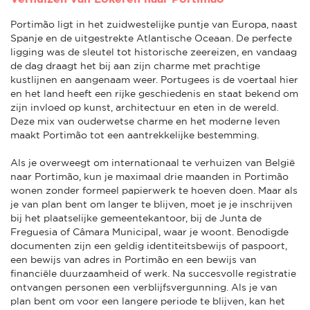
Portimão ligt in het zuidwestelijke puntje van Europa, naast
Spanje en de uitgestrekte Atlantische Oceaan. De perfecte
ligging was de sleutel tot historische zeereizen, en vandaag
de dag draagt het bij aan zijn charme met prachtige
kustlijnen en aangenaam weer. Portugees is de voertaal hier
en het land heeft een rijke geschiedenis en staat bekend om
zijn invloed op kunst, architectuur en eten in de wereld.
Deze mix van ouderwetse charme en het moderne leven
maakt Portimão tot een aantrekkelijke bestemming.
Als je overweegt om internationaal te verhuizen van België
naar Portimão, kun je maximaal drie maanden in Portimão
wonen zonder formeel papierwerk te hoeven doen. Maar als
je van plan bent om langer te blijven, moet je je inschrijven
bij het plaatselijke gemeentekantoor, bij de Junta de
Freguesia of Câmara Municipal, waar je woont. Benodigde
documenten zijn een geldig identiteitsbewijs of paspoort,
een bewijs van adres in Portimão en een bewijs van
financiële duurzaamheid of werk. Na succesvolle registratie
ontvangen personen een verblijfsvergunning. Als je van
plan bent om voor een langere periode te blijven, kan het