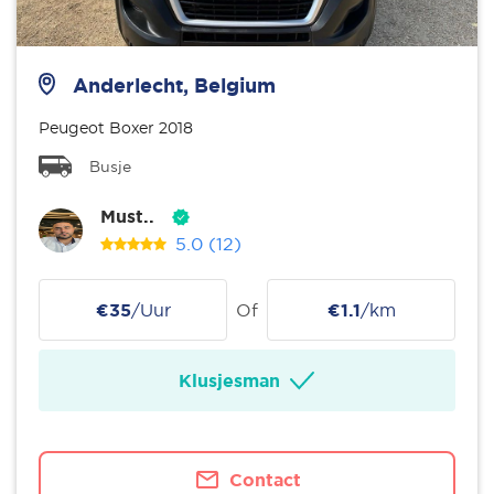
Anderlecht, Belgium
Peugeot Boxer 2018
Busje
Must..
5.0
(12)
€35
/Uur
Of
€1.1
/km
Klusjesman
Contact