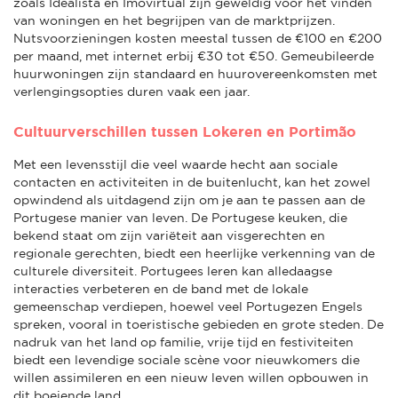
zoals Idealista en Imovirtual zijn geweldig voor het vinden
van woningen en het begrijpen van de marktprijzen.
Nutsvoorzieningen kosten meestal tussen de €100 en €200
per maand, met internet erbij €30 tot €50. Gemeubileerde
huurwoningen zijn standaard en huurovereenkomsten met
verlengingsopties duren vaak een jaar.
Cultuurverschillen tussen Lokeren en Portimão
Met een levensstijl die veel waarde hecht aan sociale
contacten en activiteiten in de buitenlucht, kan het zowel
opwindend als uitdagend zijn om je aan te passen aan de
Portugese manier van leven. De Portugese keuken, die
bekend staat om zijn variëteit aan visgerechten en
regionale gerechten, biedt een heerlijke verkenning van de
culturele diversiteit. Portugees leren kan alledaagse
interacties verbeteren en de band met de lokale
gemeenschap verdiepen, hoewel veel Portugezen Engels
spreken, vooral in toeristische gebieden en grote steden. De
nadruk van het land op familie, vrije tijd en festiviteiten
biedt een levendige sociale scène voor nieuwkomers die
willen assimileren en een nieuw leven willen opbouwen in
dit boeiende land.