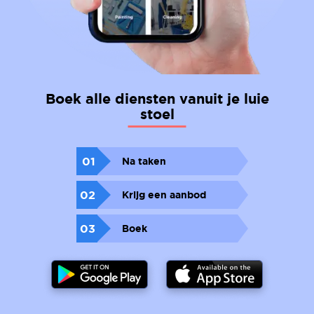
Boek alle diensten vanuit je luie
stoel
01
Na taken
02
Krijg een aanbod
03
Boek