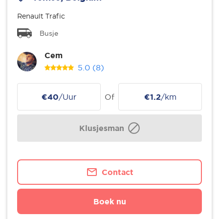
Renault Trafic
Busje
Cem
5.0
(8)
€40
/Uur
Of
€1.2
/km
Klusjesman
Contact
Boek nu