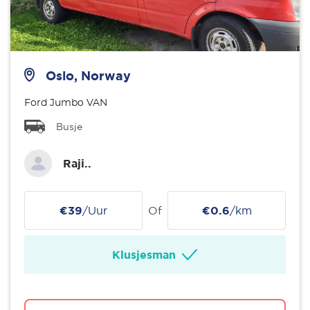
Oslo, Norway
Ford Jumbo VAN
Busje
Raji..
€39
/Uur
Of
€0.6
/km
Klusjesman