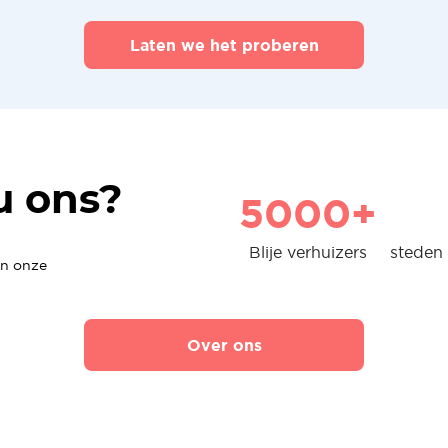
Laten we het proberen
u ons?
5000+
Blije verhuizers
steden 
en onze
Over ons