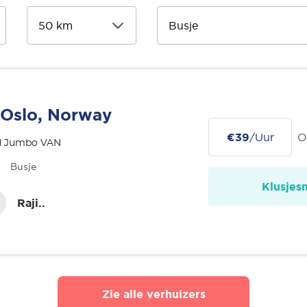
Oslo, Norway
€39
/Uur
O
d Jumbo VAN
Busje
Klusjes
Raji..
Zie alle verhuizers