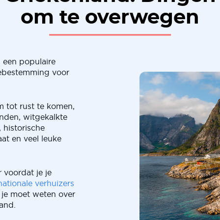
om te overwegen
s een populaire
iebestemming voor
 tot rust te komen,
nden, witgekalkte
 historische
aat en veel leuke
 voordat je je
nationale verhuizers
e je moet weten over
and.