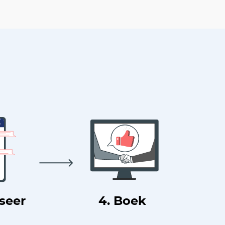
useer
4. Boek