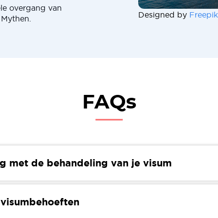
pele overgang van
Designed by
Freepik
 Mythen.
FAQs
g met de behandeling van je visum
lan bent om van Griekenland naar Noorwegen te verhuizen
 verwerkingstijd van visa kan variëren op basis van het a
 visumbehoeften
eizoensgebondenheid, veiligheidscontroles en de werkdr