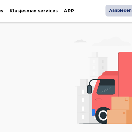
es
Klusjesman services
APP
Aanbieden 