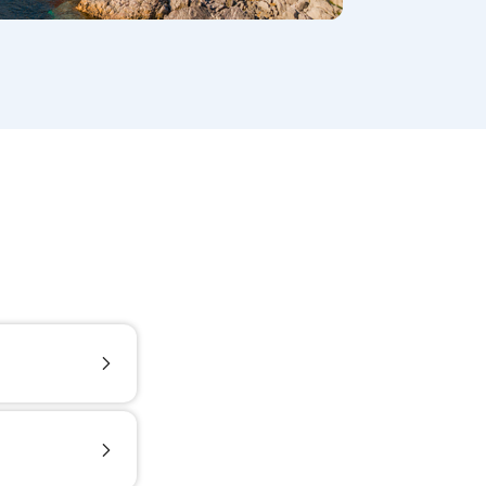
, moet je
antal
uk van het