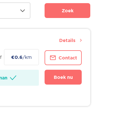
Zoek
Details
f
€0.6
/km
Contact
Boek nu
man